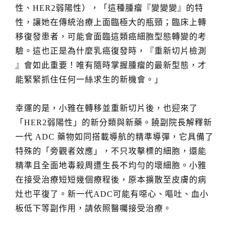
性、HER2弱陽性），「這種腫瘤『變變變』的特
性，讓她在傳統治療上面臨極大的瓶頸；臨床上轉
移復發患者，可能會面臨這類癌細胞型態轉變的考
驗。這也正是為什麼乳癌復發時，『重新切片檢測
』會如此重要！唯有隨時掌握腫瘤的最新型態，才
能緊緊抓住任何一絲求生的新機會。」
幸運的是，小雅在轉移並重新切片後，也迎來了
「HER2弱陽性」的新分類與新藥。饒副院長解釋新
一代 ADC 藥物如同搭載導航的精準導彈，它具備了
特殊的「旁觀者效應」，不只攻擊標的細胞，還能
精準且全面地毒殺周遭生長不均勻的壞細胞。小雅
在接受治療短短幾個療程後，原本擴散至皮膚的病
灶也平復了。新一代ADC可能有噁心、嘔吐、血小
板低下等副作用，請依照醫囑接受治療。