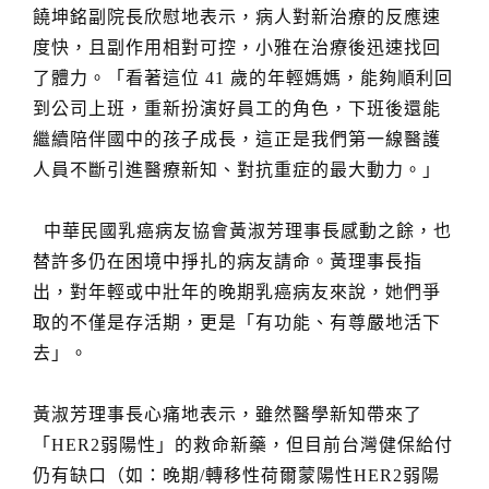
饒坤銘副院長欣慰地表示，病人對新治療的反應速
度快，且副作用相對可控，小雅在治療後迅速找回
了體力。「看著這位 41 歲的年輕媽媽，能夠順利回
到公司上班，重新扮演好員工的角色，下班後還能
繼續陪伴國中的孩子成長，這正是我們第一線醫護
人員不斷引進醫療新知、對抗重症的最大動力。」
中華民國乳癌病友協會黃淑芳理事長感動之餘，也
替許多仍在困境中掙扎的病友請命。黃理事長指
出，對年輕或中壯年的晚期乳癌病友來說，她們爭
取的不僅是存活期，更是「有功能、有尊嚴地活下
去」。
黃淑芳理事長心痛地表示，雖然醫學新知帶來了
「HER2弱陽性」的救命新藥，但目前台灣健保給付
仍有缺口（如：晚期/轉移性荷爾蒙陽性HER2弱陽