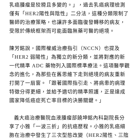
乳癌腫瘤是狡猾且多變的。」，過去乳癌病理檢測
僅有「HER2陽性與陰性」二分法，這種分類限制了
醫師的治療策略，也讓許多面臨復發轉移的病友，
受限於傳統框架而可能面臨無藥可醫的絕境。
陳芳銘說，國際權威治療指引（NCCN）也提及
「HER2 弱陽性」為獨立的新分類，並將對應的新
一代精準 ADC 藥物列入國際標準療法。這項醫學觀
念的進化，為那些在舊思維下走到絕境的病友重新
打開了一扇窗。「跟著國際指引走、將病患的病理
特徵分得更細，並給予適切的精準照護，正是達成
國家降低癌症死亡率目標的決勝關鍵。」
義大癌治療醫院血液腫瘤部饒坤銘內科副院長分
享了小雅「一波三折」的抗癌歷程。小雅的乳癌細
胞在治療中發生了三次型態改變（HER2陽性、三陰