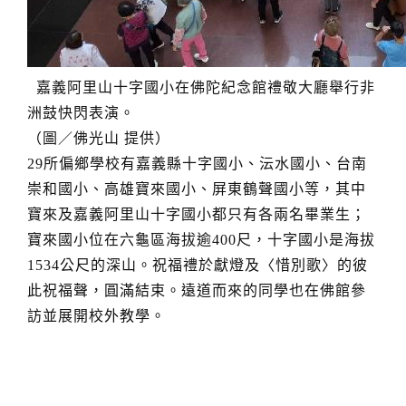
嘉義阿里山十字國小在佛陀紀念館禮敬大廳舉行非
洲鼓快閃表演。
（圖／佛光山 提供）
29所偏鄉學校有嘉義縣十字國小、沄水國小、台南
崇和國小、高雄寶來國小、屏東鶴聲國小等，其中
寶來及嘉義阿里山十字國小都只有各兩名畢業生；
寶來國小位在六龜區海拔逾400尺，十字國小是海拔
1534公尺的深山。祝福禮於獻燈及〈惜別歌〉的彼
此祝福聲，圓滿結束。遠道而來的同學也在佛館參
訪並展開校外教學。