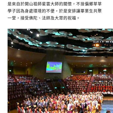
是來自於開山祖師星雲大師的關懷，不捨偏鄉莘莘
學子因為身處環境的不便，於是安排讓畢業生共聚
一堂，接受佛陀、法師及大眾的祝福。