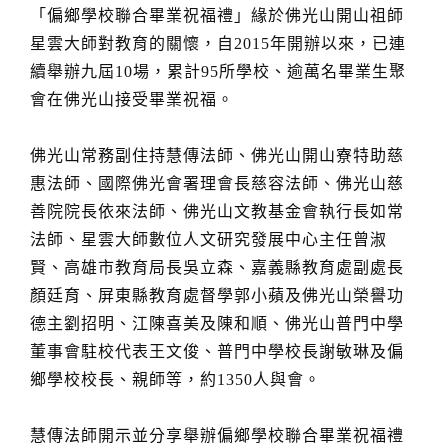
「偏鄉學校聯合畢業祝福禮」緣於佛光山開山祖師
星雲大師對教育的關懷，自2015年開辦以來，已連
續舉辦九屆10場，累計95所學校、逾萬名畢業生聚
會在佛光山接受畢業祝福。
佛光山常務副住持慧傳法師、佛光山開山寮特助慈
惠法師、國際佛光會署理會長慈容法師、佛光山慈
善院院長依來法師、佛光山文教基金會執行長如常
法師、星雲大師數位人文研究發展中心主任曾淑
賢、高雄市教育局長吳立森、嘉義縣教育處副處長
顏廷育、屏東縣教育處督學郭小蘋及佛光山榮譽功
德主劉招明、江陳喜美及陳和順、佛光山普門中學
董事會駐校代表王文俊、普門中學校長謝敏琳及偏
鄉學校校長、親師等，約1350人與會。
慧傳法師開示並分享舉辦偏鄉學校聯合畢業祝福禮