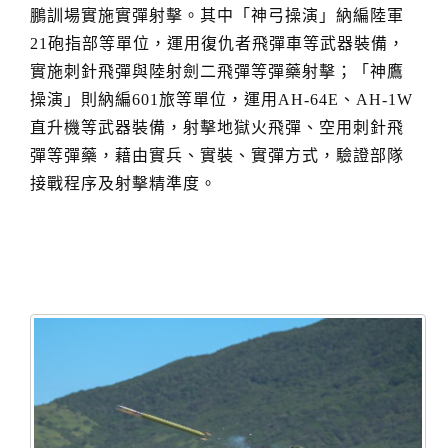
鵬訓場實施實彈射擊。其中「神弓操演」納編陸軍
21砲指部等單位，運用復仇者飛彈車等武器裝備，
實施刺針飛彈與陸射劍二飛彈等彈藥射擊；「神鷹
操演」則納編601旅等單位，運用AH-64E、AH-1W
直升機等武器裝備，射擊地獄火飛彈、空用刺針飛
彈等彈藥，藉由實兵、實裝、實彈方式，驗證部隊
接戰程序及射擊精準度。