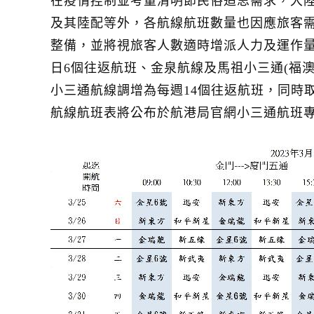
在疫情控制並考量清明節民俗追思需求，大陸委
及其陸配等外，各航線航班數量也因應旅客需
整備，並將視旅客人數適時增派人力及運作量
日6個往返航班、金泉航線及馬祖小三通(福澳
小三通航線調增為每週14個往返航班，同時
航線航班表將公布於航港局官網小三通航班