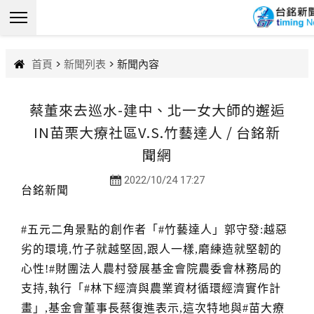
首頁
>
新聞列表
> 新聞內容
蔡董來去巡水-建中、北一女大師的邂逅
IN苗栗大療社區V.S.竹藝達人 / 台銘新
聞網
2022/10/24 17:27
台銘新聞
#五元二角景點的創作者「#竹藝達人」郭守發:越惡
劣的環境,竹子就越堅固,跟人一樣,磨練造就堅韌的
心性!#財團法人農村發展基金會院農委會林務局的
支持,執行「#林下經濟與農業資材循環經濟實作計
畫」,基金會董事長蔡復進表示,這次特地與#苗大療