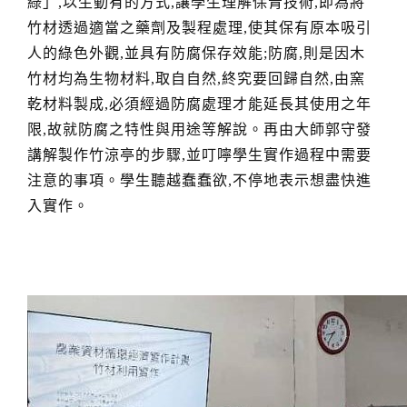
綠」,以生動有的方式,讓學生理解保青技術,即為將
竹材透過適當之藥劑及製程處理,使其保有原本吸引
人的綠色外觀,並具有防腐保存效能;防腐,則是因木
竹材均為生物材料,取自自然,終究要回歸自然,由窯
乾材料製成,必須經過防腐處理才能延長其使用之年
限,故就防腐之特性與用途等解說。再由大師郭守發
講解製作竹涼亭的步驟,並叮嚀學生實作過程中需要
注意的事項。學生聽越蠢蠢欲,不停地表示想盡快進
入實作。