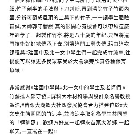
一個步驟都細心示範,向學生講解竹子取用的長短粗
細,竹子剖半的手法與下刀判斷,再到清除竹子竹節內
壁,分辨可製成屋頂的上與下的竹子,一一讓學生體驗
嘗試,大師郭守發說:真的很開心有機會可以帶領這麼
年輕學子一起製作竹亭,將近八十歲的年紀,只想將這
門技術好好地傳承下去,別讓這門工藝失傳,藉由這次
課程與#建國中及北一女中學生們一起完成竹涼亭,往
後便可以讓更多民眾享受於大窩溪旁欣賞各種保育
魚類。
非常感謝#建國中學與#北一女中的學生及老師們,#
竹藝達人郭守發,#屏科大木材科學與設計系名譽教授
藍浩,#苗栗大湖鄉大社區發展協會合力搭建位於#大
文史生態園區的竹涼亭,並將涼亭取名為學生共同想
的「轉聊窩」,歡迎方好友一起轉來苗栗大湖鄉,一起
聊天,一直窩在一起!!