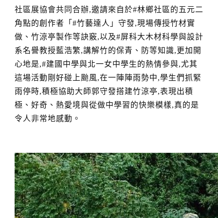
社區展協會共同合辦,邀請來自於#林鄉社區的五元二
角點的創作者「#竹藝達人」守發,現場傳授竹材實
做、竹涼亭製作等訣竅,以及#屏科大木材科學與設計
系名譽教授藍浩繁,講解竹的保青、防等知識,更加開
心地是,#建國中學與北一女中學生的熱情參與,尤其
這場活動剛好碰上颱風,在一陣陣雨勢中,學生們抓緊
雨停時,積極協助大師郭守發搭建竹涼亭,表現出積
極、好奇、熱愛境與從做中學習的快樂模樣,真的是
令人非常地感動。