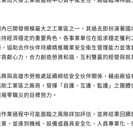
工業局大發工業區服務中心黃宇斌主任、高雄臨海林園
國內已開發規模最大之工業區之一，其過去即扮演著國
維持經濟穩定的重要角色。各事業單位在追求穩定獲利
源，協助合作伙伴持續精進職業安全衛生管理能力並落
害貢獻心力，合力創造勞資和諧、互利雙贏的經營與就
高興與高雄市勞檢處延續締結安全伙伴關係，藉由廠協
協助工業區之廠商，發揮「自護、互護、監護」之團體
職場零職災的目標努力。
場作業過程中可能面臨之風險詳加評估，並將結果回饋
危害，並達到機械、設備或器具安全化、人員專業化、