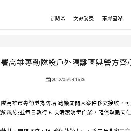
新聞區
文教消费
兩岸國際
民署高雄專勤隊設戶外隔離區與警方齊心
2022/05/04 15:36
隊高雄市專勤隊為防堵 跨機關間因案件移交接收，可
觸風險;並每日執行 6 次清潔消毒作業，確保執勤同