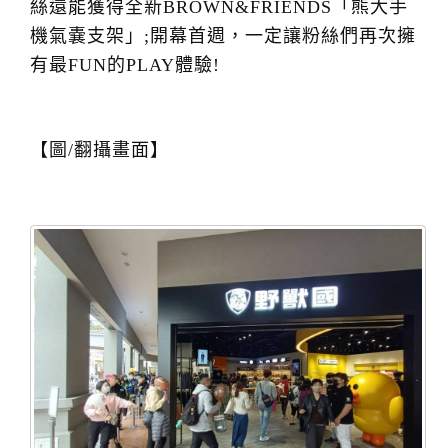
絲還能獲得全新BROWN&FRIENDS「熊大手
機氣嚢支架」;開幕首週，一定讓粉絲們再次擁
有最FUN的PLAY體驗!
【圖/翻攝畫面】