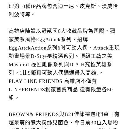
理逾10種IP品牌包含迪士尼、皮克斯、漫威哈
利波特等。
高雄店陳設以野獸國6大收藏品牌為區隔・獨
家美系風格EggAttack系列、招牌
EggAttckAction系列6时可動人偶、Attack重現
動畫場景D-Stge夢精選系列、頂級工藝之美
Masteraft極匠雕像系列與D.A.H究極英雄系
列。1比9擬真可動人偶通通帶入高雄,。
PLAY LINE FRIENDS 高雄店不僅有
LINEFRIENDS獨家首賣商品 還有限量各50
組。
BROWN& FRIENDS與B21佳節禮包!開幕日有
超呆萌的熊大粉絲見面會・今日前30位入場粉