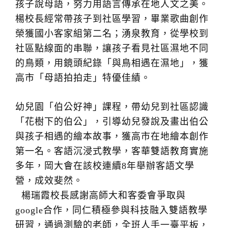
孩子說母語，努力用語言傳承在地人文之美。
楊校長經常帶孩子到社區學習，畢業歌曲創作
榮獲國小客家組第二名；湧泉教育，從學校到
社區點線面的串聯，讓孩子看見社區濕地不同
的鳥類，用鏡頭紀錄「與鳥相遇在濕地」，獲
高市「母語拍拍走」特優佳績。
幼兒園「伯公好神」課程，帶幼兒到社區認識
「花樹下的伯公」，引導幼兒發說及畫出伯公
與孩子相遇的繪本故事，獲高市在地繪本創作
第一名。客語沉浸式教學，客華雙語教育實施
多年，岡大會在該校連續8年舉辦客語文學
營，成效斐然。
楊瑞霞校長感謝高師大和客委會爭取與
google合作，同仁積極參與科技融入雙語教學
研習，通過測驗的老師，全班人手一臺平板，