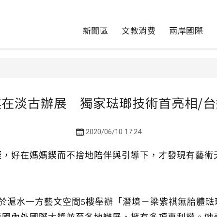
新聞區
文教消费
兩岸國際
在淡古辦展 獨家琺瑯技術首亮相/
2020/06/10 17:24
礙，好在媽媽鍥而不捨地陪伴與引導下，才發現有藝術
止於滬水一方藝文空間5樓舉辦「潛境－梁紫祺無胎體