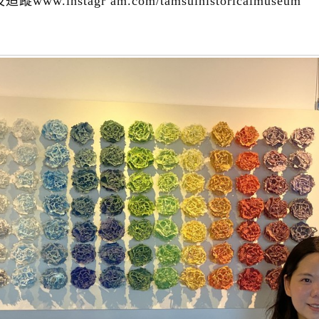
及追蹤www.instagr am.com/tamsuihistoricalmuseum