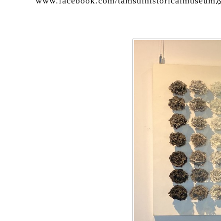
www.facebook.com/tamsuihistoricalmuseum