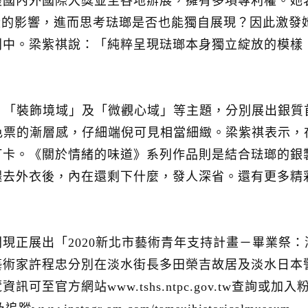
國內外國際大獎並至各地辦展，擁有多項專利權。她表示
陶土與釉藥主從的影響，進而思考琺瑯是否也能獨自展現？因此
利中。梁紫祺說：「純粹呈現琺瑯本身獨立綻放的模樣
、「裝飾境域」及「微觀心域」等主題，分別展出銀質
色票的漸層感，仔細端倪可見相當細緻。梁紫祺表示，
打卡。《關於情緒的味道》系列作品則是結合琺瑯的銀
褪去外衣後，內在還剩下什麼，發人深省。還有更多精
現正展出「2020新北市藝術青年支持計畫－畢業祭
術家許程忠分別在淡水街長多田榮吉故居及淡水日本警
官方網站www.tshs.ntpc.gov.tw查詢或加入