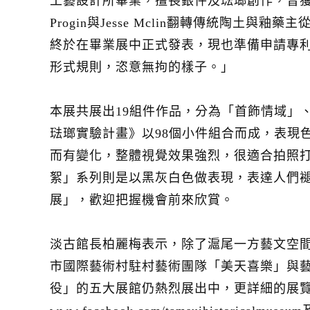
工藝設計所畢業，擅長銀件及琺瑯創作，曾獲
Progin與Jesse Mclin翻轉傳統
終於在畢業展中正式發表，現也準備申請專
形式規則，恣意無拘的樣子。」
本展共展出19組件作品，分為「首飾情域」
琺瑯實驗計畫》以98個小件組合而成，表現
而有變化，整體視覺效果強烈，很適合拍照
絮」系列則是以黑灰白色做表現，表達人們
展」，歡迎把握機會前來欣賞。
淡古館長柏麗梅表示，除了滬尾一方藝文空間
市國際藝術村駐村藝術團隊「美天喜樂」與藝
役」的五大展館仍熱烈展出中，更詳細的展覽資訊可至