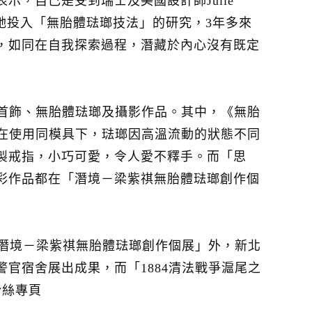
，自己是受到瑞士及美國設計師Julie
激發她投入「無胎體琺瑯技法」的研究，3年多來
，如同在自我探索過程，潛藏於內心沒有既定
首飾、無胎體琺瑯及攝影作品。其中，《無胎
在使用同模具下，琺瑯因高溫流動的狀態不同
製戒指，小巧可愛，令人愛不釋手。而「思
彩作品都在「潛境－梁紫祺無胎體琺瑯創作個
：潛境－梁紫祺無胎體琺瑯創作個展」外，新北
官宿舍展出成果，而「1884清法戰爭滬尾之
粉絲專頁