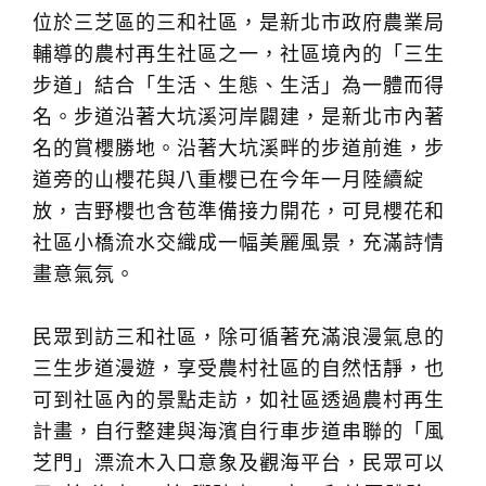
位於三芝區的三和社區，是新北市政府農業局
輔導的農村再生社區之一，社區境內的「三生
步道」結合「生活、生態、生活」為一體而得
名。步道沿著大坑溪河岸闢建，是新北市內著
名的賞櫻勝地。沿著大坑溪畔的步道前進，步
道旁的山櫻花與八重櫻已在今年一月陸續綻
放，吉野櫻也含苞準備接力開花，可見櫻花和
社區小橋流水交織成一幅美麗風景，充滿詩情
畫意氣氛。
民眾到訪三和社區，除可循著充滿浪漫氣息的
三生步道漫遊，享受農村社區的自然恬靜，也
可到社區內的景點走訪，如社區透過農村再生
計畫，自行整建與海濱自行車步道串聯的「風
芝門」漂流木入口意象及觀海平台，民眾可以