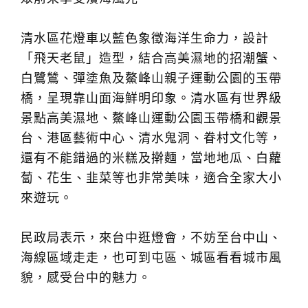
清水區花燈車以藍色象徵海洋生命力，設計
「飛天老鼠」造型，結合高美濕地的招潮蟹、
白鷺鷥、彈塗魚及鰲峰山親子運動公園的玉帶
橋，呈現靠山面海鮮明印象。清水區有世界級
景點高美濕地、鰲峰山運動公園玉帶橋和觀景
台、港區藝術中心、清水鬼洞、眷村文化等，
還有不能錯過的米糕及擀麵，當地地瓜、白蘿
蔔、花生、韭菜等也非常美味，適合全家大小
來遊玩。
民政局表示，來台中逛燈會，不妨至台中山、
海線區域走走，也可到屯區、城區看看城市風
貌，感受台中的魅力。