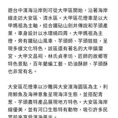
遊台中濱海沿岸則可從大甲區開始，沿著海岸
線走訪大安區、清水區。大甲區花燈車是以大
甲媽祖為主軸，結合鐵砧山劍井傳說和芋頭產
業，車身設計以水環繞四周，大甲媽祖為主
燈，旁有鐵砧山風車、芋頭師、芋頭娃娃，呈
現多樣文化特色，該區還有著名的大甲鎮瀾
宮、大甲文昌祠、林氏貞孝坊、匠師的故鄉等
特色景點，百年藺編工藝、奶油酥餅、芋頭酥
也非常有名。
大安區花燈車以沙雕與大安濱海園區為主，利
用鯨魚及海神意象呈現海洋生態，並搭配青
葱、芋頭農特產品展現地方特色。大安區海岸
線優美，並有河口生態特有動物，吸引許多民
眾前來享受濱海風光。