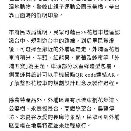
濕地動物、鰲峰山親子運動公園玉帶橋，帶出
靠山面海的鮮明印象。
市府民政局說明，民眾可藉由29花燈車燈區認
識台中、規劃遊台中的路線，到后里區賞燈
後，可選擇至鄰近的外埔區走走，外埔區花燈
車將稻米、芋頭、紅龍果、葡萄及蜂蜜等「外
埔五寶｣為主題，車頭部分以蜜蜂造型包覆，
側面蜂巢設計可以手機掃瞄QR code連結AR，
了解整部花燈車的規劃設計理念及製作過程。
除農特產品外，外埔區還有水流東桐花步道、
公婆樹、永豐觀景台、高鐵瞭望台、農藝傳
坊、忘憂谷及愛的長廊等景點，民眾可到外埔
區品嚐在地農特產並來趟輕旅行。