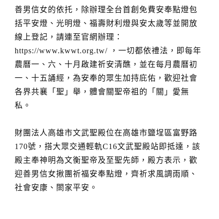
善男信女的依托，除辦理全台首創免費安奉點燈包
括平安燈、光明燈、福壽財利燈與安太歲等並開放
線上登記，請連至官網辦理：
https://www.kwwt.org.tw/ ，一切都依禮法，即每年
農曆一、六、十月啟建祈安清醮，並在每月農曆初
一、十五誦經，為安奉的眾生加持庇佑，歡迎社會
各界共襄「聖」舉，體會關聖帝祖的「關」愛無
私。
財團法人高雄市文武聖殿位在高雄市鹽埕區富野路
170號，搭大眾交通輕軌C16文武聖殿站即抵達，該
殿主奉神明為文衡聖帝及至聖先師，殿方表示，歡
迎善男信女揪團祈福安奉點燈，齊祈求風調雨順、
社會安康、閤家平安。