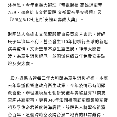
沐神恩。今年更擴大辦理『帝祖賜福 高雄迓聖帝
7/29、30高雄市文武聖殿 文衡聖帝平安遶境』及
『8/6至8/12七朝祈安禮斗壽醮大典』。
財團法人高雄市文武聖殿董事長黃瑛芳表示，近經
庚子年流年不利，甚至發生110年初橫行全球的新冠
病毒疫情，文衡聖帝不忍生靈塗炭，神示大開普
渡，為眾生消災解厄，並開辦連續四年免費安奉點
燈及安太歲。
殿方遵循古禮每三年大科醮為眾生消災祈福，本應
去年舉辦但響應政府衛生政策，今年疫情己有明顯
改善後，辦理遶境及七朝祈安禮斗壽醮且有31間友
宮廟共襄聖事，更有340年澎湖祖廟武聖廟鎮殿聖帝
祖及孚佑帝君首度跨海慶贊，該殿先人將聖帝祖瀛
台百年，這個跨時空及跨台澎二地真的非常難得，