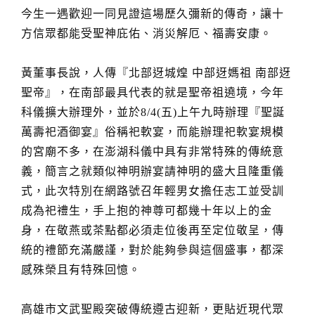
今生一遇歡迎一同見證這場歷久彌新的傳奇，讓十
方信眾都能受聖神庇佑、消災解厄、福壽安康。
黃董事長說，人傳『北部迓城煌 中部迓媽祖 南部迓
聖帝』，在南部最具代表的就是聖帝祖遶境，今年
科儀擴大辦理外，並於8/4(五)上午九時辦理『聖誕
萬壽祀酒御宴』俗稱祀軟宴，而能辦理祀軟宴規模
的宮廟不多，在澎湖科儀中具有非常特殊的傳統意
義，簡言之就類似神明辦宴請神明的盛大且隆重儀
式，此次特別在網路號召年輕男女擔任志工並受訓
成為祀禮生，手上抱的神尊可都幾十年以上的金
身，在敬燕或茶點都必須走位後再至定位敬呈，傳
統的禮節充滿嚴謹，對於能夠參與這個盛事，都深
感殊榮且有特殊回憶。
高雄市文武聖殿突破傳統遵古迎新，更貼近現代眾