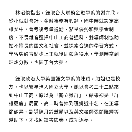
林昭億指出，錄取台大財務金融學系的謝卉欣，
從小就對會計、金融事務有興趣，國中時就設定高
雄女中，會考後考量通勤、繁星優勢和獎學金制
度，不畏雜音選擇中山工商普通科，雙導師制協助
她不擅長的國文和社會，並探索合適的學習方式，
學習突破盲點步上正軌後即如魚得水，學測時拿到
理想分數，也圓了台大夢。
錄取政治大學英國語文學系的陳穎，胞姐也是校
友，也以繁星進入國立大學，她以會考三十二點來
到中山工商，原以為「鶴立雞群」，結果卻是「群
雄逐鹿」局面，高二時曾掉到班排近十名，在正導
簡鶴昇、副導陳月鈴鼓勵以及英文老師張簡隆輝等
幫助下，才找回讀書節奏，成功逐夢。