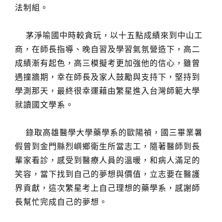
法制組。
茅淨喻國中時較貪玩，以十五點成績來到中山工
商，在師長指導、晚自習及學習氣氛營造下，高二
成績漸有起色，高三模擬考更加強他的信心，雖曾
遇撞牆期，幸在師長及家人鼓勵與支持下，堅持到
學測那天，最終很幸運藉由繁星進入台灣師範大學
就讀國文學系。
錄取高雄醫學大學藥學系的歐陽禎，國三畢業暑
假曾到金門縣烈嶼鄉衛生所當志工，隨著醫師到長
輩家看診，感受到醫療人員的溫暖，和病人滿足的
笑容，當下找到自己的夢想與價值，立志要在醫護
界貢獻，這次繁星考上自己理想的藥學系，感謝師
長幫忙完成自己的夢想。