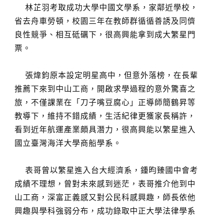
林芷羽考取成功大學中國文學系，家鄰近學校，
省去舟車勞頓，校園三年在教師群循循善誘及同儕
良性競爭、相互砥礪下，很高興能拿到成大繁星門
票。
張煒鈞原本設定明星高中，但意外落榜，在長輩
推薦下來到中山工商，開啟求學過程的意外驚喜之
旅，不僅課業在「刀子嘴豆腐心」正導師簡鶴昇等
教導下，維持不錯成績，生活紀律更獲家長稱許，
看到近年航運產業頗具潛力，很高興能以繁星進入
國立臺灣海洋大學商船學系。
表哥曾以繁星進入台大經濟系，鍾昀臻國中會考
成績不理想，曾對未來感到迷茫，表哥推介他到中
山工商，深富正義感又對公民科感興趣，師長依他
興趣與學科強弱分布，成功錄取中正大學法律學系