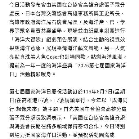
今日活動發布會由美國在台協會高雄分處張子霖分
處長、日本台灣交流協會高雄事務所奧正史所長、
高雄市政府海洋局石慶豐局長，及海洋產、官、學
界等眾多貴賓共襄盛舉。現場並由紙風車劇團進行
「海洋大冒險」戲劇預告展演，結合生動的視覺效
果與海洋意象，展現臺灣海洋藝文風範，另一人氣
亮點真珠美人魚Coser也到場同歡，點燃海洋風潮，
提前為一年一度的海洋盛典「2026第七屆國家海洋
日」活動精彩暖身。
第七屆國家海洋日慶祝活動訂於115年6月7日(星期
日)在高雄港16號、17號碼頭舉行，今年以「與海同
行 想像未來」為主題。首先美國在台協會高雄分處
張子霖分處長致詞表示，「美國在台協會高雄分處
與海委會長期在諸多領域保持密切合作，今日特別
到場力挺國家海洋日活動，並預祝活動圓滿成