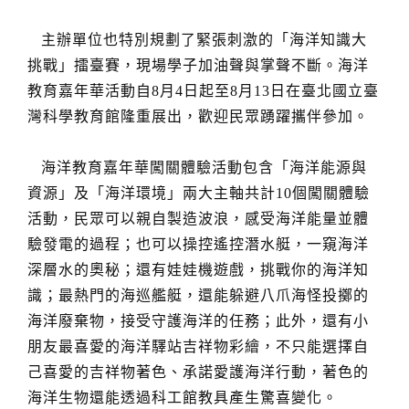
主辦單位也特別規劃了緊張刺激的「海洋知識大
挑戰」擂臺賽，現場學子加油聲與掌聲不斷。海洋
教育嘉年華活動自8月4日起至8月13日在臺北國立臺
灣科學教育館隆重展出，歡迎民眾踴躍攜伴參加。
海洋教育嘉年華闖關體驗活動包含「海洋能源與
資源」及「海洋環境」兩大主軸共計10個闖關體驗
活動，民眾可以親自製造波浪，感受海洋能量並體
驗發電的過程；也可以操控遙控潛水艇，一窺海洋
深層水的奧秘；還有娃娃機遊戲，挑戰你的海洋知
識；最熱門的海巡艦艇，還能躲避八爪海怪投擲的
海洋廢棄物，接受守護海洋的任務；此外，還有小
朋友最喜愛的海洋驛站吉祥物彩繪，不只能選擇自
己喜愛的吉祥物著色、承諾愛護海洋行動，著色的
海洋生物還能透過科工館教具產生驚喜變化。