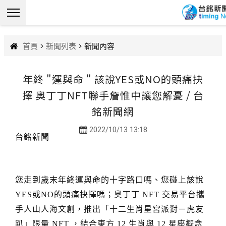
首頁
>
新聞列表
> 新聞內容
年終 "運與命 " 該說YES或NO的頭痛抉
擇 奧丁丁NFT聯手詹惟中讓您解憂 / 台
銘新聞網
2022/10/13 13:18
台銘新聞
您走到歲末年終運與命的十字路口嗎、您碰上該說
或
的頭痛抉擇嗎；奧丁丁
交易平台攜
YES
NO
NFT
手人山人海文創，推出「十二生肖星宮派對－虎友
趴」限量
，結合東方
生肖與
星座概念
NFT
12
12