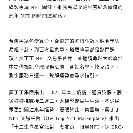
繪製專屬
圖像，推薦民眾收藏具有紀念價值的
NFT
虎年
同時開運解惑。
NFT
台灣民眾熱愛算命，從東方的紫微斗數、姓名學與
易經卜卦，到西方星象學、塔羅牌等都是熱門選
項。奧丁丁
交易平台等，並邀請命理大師詹惟
NFT
中提供視訊命理服務賦能－含姓名學、撲克占卜、
測字服務三選一，瞭解運勢並尋求指引。
奧丁丁集團指出，
年本土疫情、通貨膨脹、股
2022
災種種挑戰接二連三，大幅影響民生生活，不少民
眾更加關注來年運勢。著眼於此，集團旗下奧丁丁
交易平台（
）推出
NFT
OwlTing NFT Marketplace
「十二生肖星宮派對－虎友趴」限量
，採
NFT
ERC-