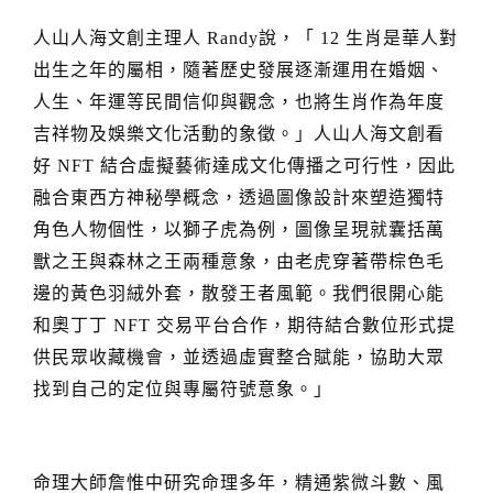
人山人海文創主理人
說，「
生肖是華人對
Randy
12
出生之年的屬相，隨著歷史發展逐漸運用在婚姻、
人生、年運等民間信仰與觀念，也將生肖作為年度
吉祥物及娛樂文化活動的象徵。」人山人海文創看
好
結合虛擬藝術達成文化傳播之可行性，因此
NFT
融合東西方神秘學概念，透過圖像設計來塑造獨特
角色人物個性，以獅子虎為例，圖像呈現就囊括萬
獸之王與森林之王兩種意象，由老虎穿著帶棕色毛
邊的黃色羽絨外套，散發王者風範。我們很開心能
和奧丁丁
交易平台合作，期待結合數位形式提
NFT
供民眾收藏機會，並透過虛實整合賦能，協助大眾
找到自己的定位與專屬符號意象。」
命理大師詹惟中研究命理多年，精通紫微斗數、風