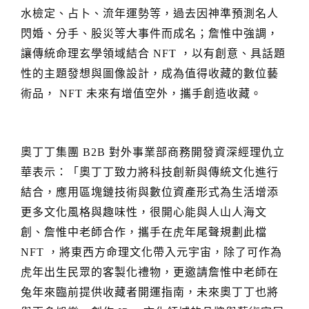
水檢定、占卜、流年運勢等，過去因神準預測名人
閃婚、分手、股災等大事件而成名；詹惟中強調，
讓傳統命理玄學領域結合
，以有創意、具話題
NFT
性的主題發想與圖像設計，成為值得收藏的數位藝
術品，
未來有增值空外，攜手創造收藏。
NFT
奧丁丁集團
對外事業部商務開發資深經理仇立
B2B
華表示：「奧丁丁致力將科技創新與傳統文化進行
結合，應用區塊鏈技術與數位資產形式為生活增添
更多文化風格與趣味性，很開心能與人山人海文
創、詹惟中老師合作，攜手在虎年尾聲規劃此檔
，將東西方命理文化帶入元宇宙，除了可作為
NFT
虎年出生民眾的客製化禮物，更邀請詹惟中老師在
兔年來臨前提供收藏者開運指南，未來奧丁丁也將