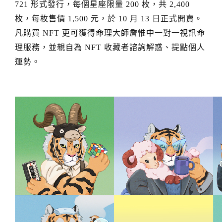
形式發行，每個星座限量
枚，共
721
200
2,400
枚，每枚售價
元，於
月
日正式開賣。
1,500
10
13
凡購買
更可獲得命理大師詹惟中一對一視訊命
NFT
理服務，並親自為
收藏者諮詢解惑、提點個人
NFT
運勢。