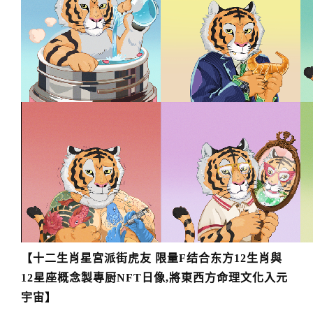
【十二生肖星宮派街虎友 限量F结合东方12生肖與
12星座概念製專厨NFT日像,將東西方命理文化入元
宇宙】