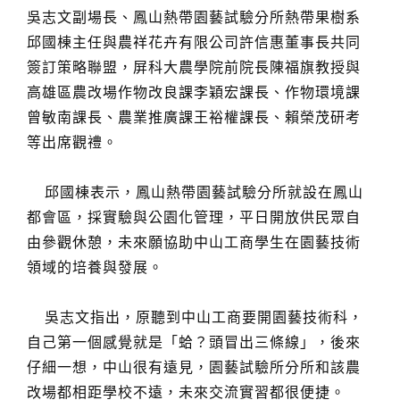
吳志文副場長、鳳山熱帶園藝試驗分所熱帶果樹系
邱國棟主任與農祥花卉有限公司許信惠董事長共同
簽訂策略聯盟，屏科大農學院前院長陳福旗教授與
高雄區農改場作物改良課李穎宏課長、作物環境課
曾敏南課長、農業推廣課王裕權課長、賴榮茂研考
等出席觀禮。
邱國棟表示，鳳山熱帶園藝試驗分所就設在鳳山
都會區，採實驗與公園化管理，平日開放供民眾自
由參觀休憩，未來願協助中山工商學生在園藝技術
領域的培養與發展。
吳志文指出，原聽到中山工商要開園藝技術科，
自己第一個感覺就是「蛤？頭冒出三條線」，後來
仔細一想，中山很有遠見，園藝試驗所分所和該農
改場都相距學校不遠，未來交流實習都很便捷。