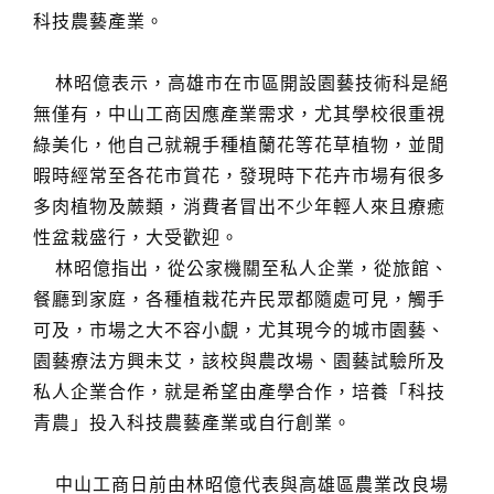
科技農藝產業。
林昭億表示，高雄市在市區開設園藝技術科是絕
無僅有，中山工商因應產業需求，尤其學校很重視
綠美化，他自己就親手種植蘭花等花草植物，並閒
暇時經常至各花市賞花，發現時下花卉市場有很多
多肉植物及蕨類，消費者冒出不少年輕人來且療癒
性盆栽盛行，大受歡迎。
林昭億指出，從公家機關至私人企業，從旅館、
餐廳到家庭，各種植栽花卉民眾都隨處可見，觸手
可及，市場之大不容小覷，尤其現今的城市園藝、
園藝療法方興未艾，該校與農改場、園藝試驗所及
私人企業合作，就是希望由產學合作，培養「科技
青農」投入科技農藝產業或自行創業。
中山工商日前由林昭億代表與高雄區農業改良場