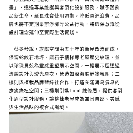
畫」，透過專業維護與客製化設計服務，賦予舊飾
品新生命，延長珠寶使用週期，降低資源浪費，品
牌也將不定期舉辦淨灘等公益行動，將環保意識從
設計理念延伸至實際生活實踐。
蔡晏羚說，旗艦空間由五十年的街屋改造而成，
保留蛇紋石地坪、磨石子樓梯等老屋歷史紋理，並
以珍珠貝殼為靈感重塑展示空間，一樓展示區透過
流線設計與燈光層次，營造如深海般靜謐氛圍；二
樓則與植栽品牌藍綠社合作，打造充滿海島氣息的
療癒綠植空間；三樓則引進Lumi 線條眉，提供客製
化眉型設計服務，讓整棟老屋成為兼具自然、美感
與生活品味的複合式場域。