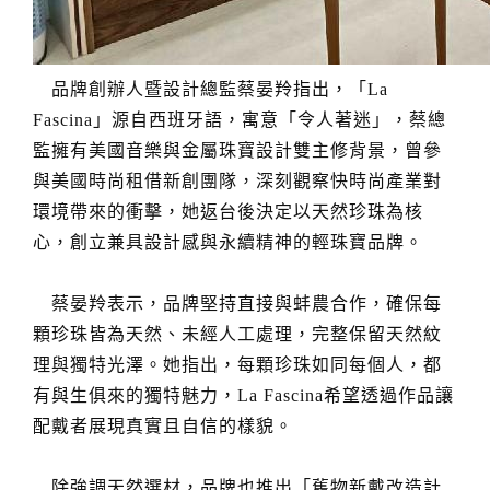
品牌創辦人暨設計總監蔡晏羚指出，「La
Fascina」源自西班牙語，寓意「令人著迷」，蔡總
監擁有美國音樂與金屬珠寶設計雙主修背景，曾參
與美國時尚租借新創團隊，深刻觀察快時尚產業對
環境帶來的衝擊，她返台後決定以天然珍珠為核
心，創立兼具設計感與永續精神的輕珠寶品牌。
蔡晏羚表示，品牌堅持直接與蚌農合作，確保每
顆珍珠皆為天然、未經人工處理，完整保留天然紋
理與獨特光澤。她指出，每顆珍珠如同每個人，都
有與生俱來的獨特魅力，La Fascina希望透過作品讓
配戴者展現真實且自信的樣貌。
除強調天然選材，品牌也推出「舊物新戴改造計