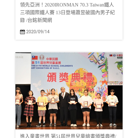
領先亞洲！2020IRONMAN 70.3 Taiwan鐵人
三項國際鐵人賽 13日登場蕭昱破國內男子紀
錄 /台銘新聞網
2020/09/14
進入童畫世界 第51屆世界兒童繪畫頒獎典禮/