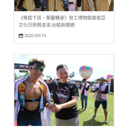
《移起下班‧華麗轉身》勞工博物館東南亞
文化日熱鬧滾滾/台銘新聞網
2020/09/15