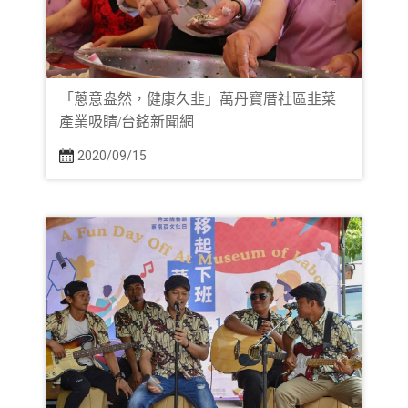
「蔥意盎然，健康久韭」萬丹寶厝社區韭菜
產業吸睛/台銘新聞網
2020/09/15