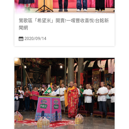
鶯歌區「希望米」開賣!一嚐豐收喜悅/台銘新
聞網
2020/09/14