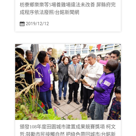
枋寮鄉樂樂等5場養雞場違法未改善 屏縣府完
成程序依法廢照/台銘新聞網
2019/12/12
頒發108年度田園城市建置成果競賽獎項 柯文
哲:鼓勵市民接觸自然 把綠色帶回城市/台銘新