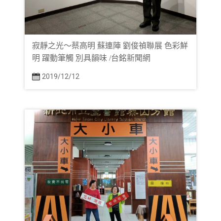
寂靜之光～蔡高明 蘇連陣 劉俊禎聯展 色彩鮮
明 躍動筆觸 別具韻味 /台銘新聞網
2019/12/12