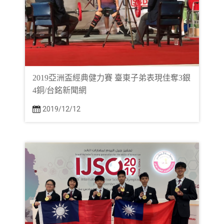
2019亞洲盃經典健力賽 臺東子弟表現佳奪3銀
4銅/台銘新聞網
2019/12/12