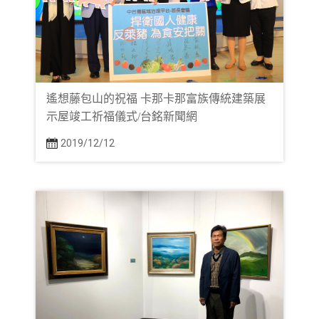
遙想藤包山的祝福 卡那卡那富族傳統建築展
示屋竣工祈福儀式/台銘新聞網
2019/12/12