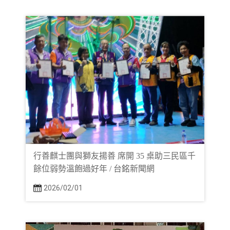
行善麒士團與獅友揚善 席開 35 桌助三民區千
餘位弱勢溫飽過好年 / 台銘新聞網
2026/02/01