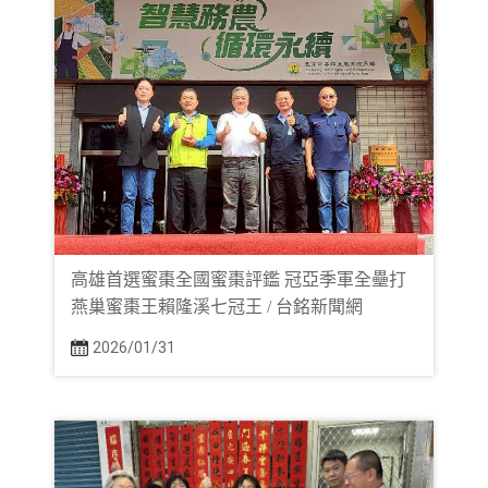
高雄首選蜜棗全國蜜棗評鑑 冠亞季軍全壘打
燕巢蜜棗王賴隆溪七冠王 / 台銘新聞網
2026/01/31