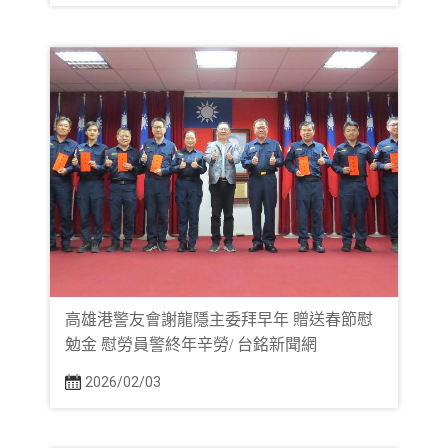
高雄港警友會謝龍隱主委拜早年 贈送春節慰
勉金 慰勞員警終年辛勞/ 台銘新聞網
2026/02/03