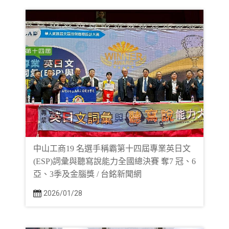
中山工商19 名選手稱霸第十四屆專業英日文
(ESP)詞彙與聽寫說能力全國總決賽 奪7 冠、6
亞、3季及金腦獎 / 台銘新聞網
2026/01/28