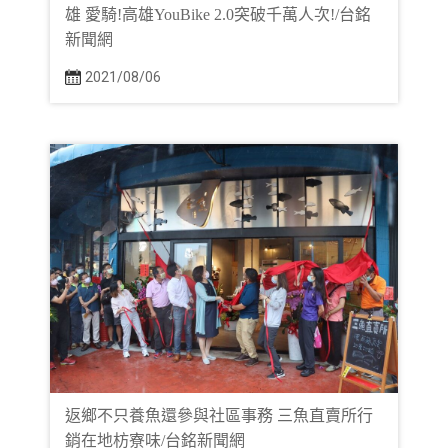
雄 愛騎!高雄YouBike 2.0突破千萬人次!/台銘
新聞網
2021/08/06
返鄉不只養魚還參與社區事務 三魚直賣所行
銷在地枋寮味/台銘新聞網