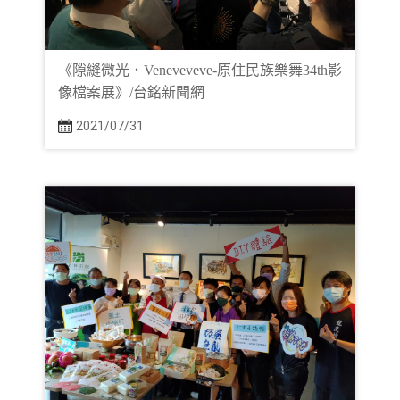
《隙縫微光．Veneveveve-原住民族樂舞34th影
像檔案展》/台銘新聞網
2021/07/31