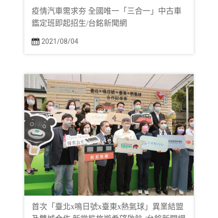
疫情汽車需求夯 全國唯一「三合一」中古車
鑑定班即起招生/台銘新聞網
2021/08/04
首次「臺北x鳴日號x臺東x熱氣球」異業結盟