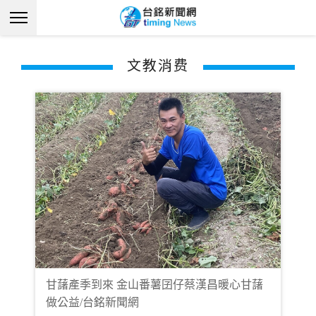
文教消费
甘藷產季到來 金山番薯囝仔蔡漢昌暖心甘藷
做公益/台銘新聞網