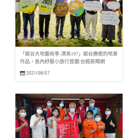
「縱谷大地藝術季-漂鳥197」縱谷療癒的地景
作品，島內紓壓小旅行首選/台銘新聞網
2021/08/07