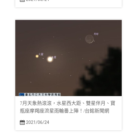
7月天象熱滾滾，水星西大距、雙星伴月、寶
瓶座摩羯座流星雨輪番上陣！/台銘新聞網
2021/06/24