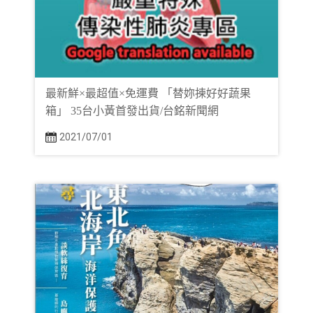
最新鮮×最超值×免運費 「替妳揀好好蔬果
箱」 35台小黃首發出貨/台銘新聞網
2021/07/01