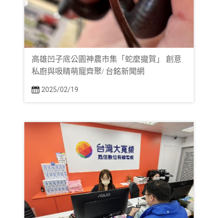
高雄凹子底公園神農市集「蛇麼攏賀」 創意
私廚與吸睛萌寵齊聚/ 台銘新聞網
2025/02/19