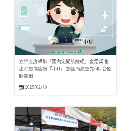
立榮五度蟬聯「國內定期航線組」金翔獎 推
出AI智能客服「小U」 創國內航空先例 / 台銘
新聞網
2025/02/19