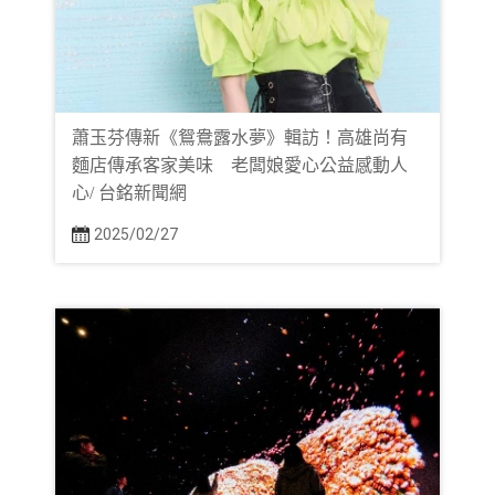
蕭玉芬傳新《鴛鴦露水夢》輯訪！高雄尚有
麵店傳承客家美味 老闆娘愛心公益感動人
心/ 台銘新聞網
2025/02/27