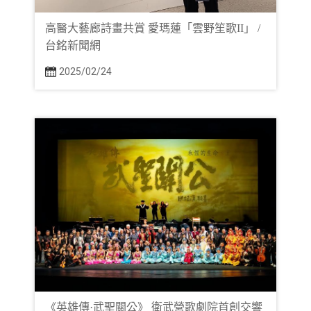
高醫大藝廊詩畫共賞 愛瑪蓮「雲野笙歌II」 /
台銘新聞網
2025/02/24
《英雄傳·武聖關公》 衛武營歌劇院首創交響