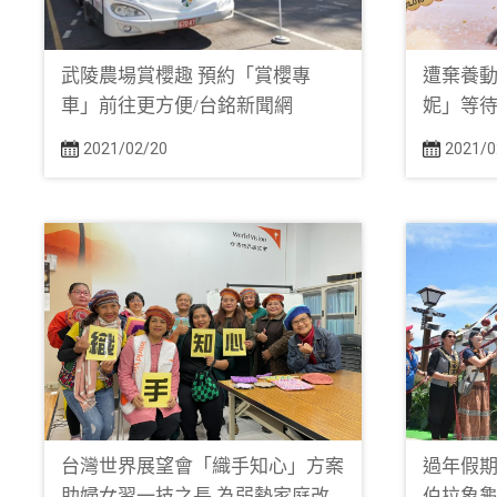
武陵農場賞櫻趣 預約「賞櫻專
遭棄養
車」前往更方便/台銘新聞網
妮」等待
2021/02/20
2021/0
台灣世界展望會「織手知心」方案
過年假期
助婦女習一技之長 為弱勢家庭改
伯拉象龜