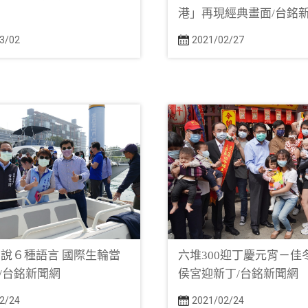
網
港」再現經典畫面/台銘
3/02
2021/02/27
說６種語言 國際生輪當
六堆300迎丁慶元宵－佳
er/台銘新聞網
侯宮迎新丁/台銘新聞網
2/24
2021/02/24