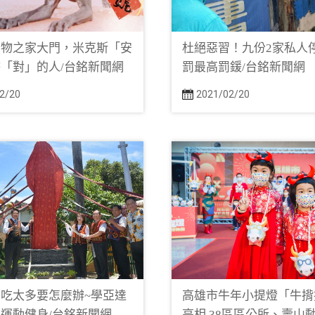
動物之家大門，米克斯「安
杜絕惡習！九份2家私人
「對」的人/台銘新聞網
罰最高罰鍰/台銘新聞網
2/20
2021/02/20
吃太多要怎麼辦~學亞達
高雄市牛年小提燈「牛揹
運動健身/台銘新聞網
亮相 38區區公所、壽山