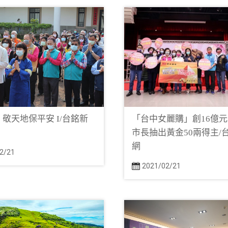
 敬天地保平安 I/台銘新
「台中女麗購」創16億
市長抽出黃金50兩得主/
網
2/21
2021/02/21