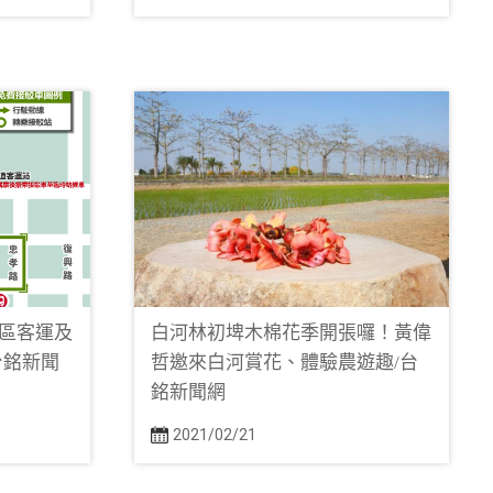
區客運及
白河林初埤木棉花季開張囉！黃偉
台銘新聞
哲邀來白河賞花、體驗農遊趣/台
銘新聞網
2021/02/21