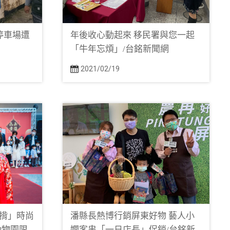
停車場遭
年後收心動起來 移民署與您一起
「牛年忘煩」/台銘新聞網
2021/02/19
揹」時尚
潘縣長熱博行銷屏東好物 藝人小
動物園限
嫻客串「一日店長」促銷/台銘新