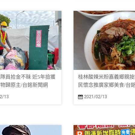
隊員拾金不昧 近5年撿獲
桂林酸辣米粉嘉義鄉親按
物歸原主/台銘新聞網
民懷念推廣家鄉美食/台
2/13
2021/02/13