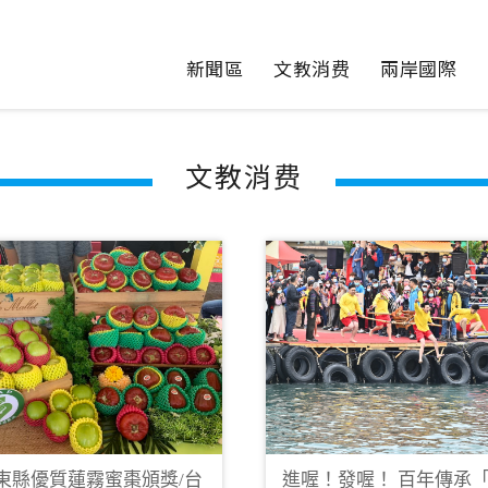
新聞區
文教消费
兩岸國際
文教消费
屏東縣優質蓮霧蜜棗頒獎/台
進喔！發喔！ 百年傳承