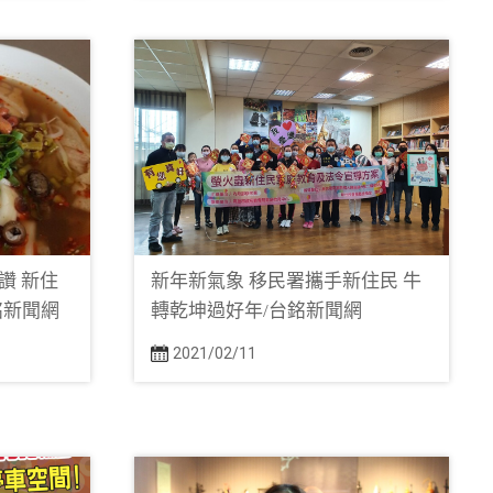
讚 新住
新年新氣象 移民署攜手新住民 牛
銘新聞網
轉乾坤過好年/台銘新聞網
2021/02/11