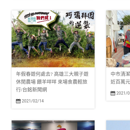
年假春遊何處去? 高雄三大親子遊
中市清潔
休閒農場 餵羊咩咩 來場食農輕旅
近百萬元
行/台銘新聞網
2021/0
2021/02/14