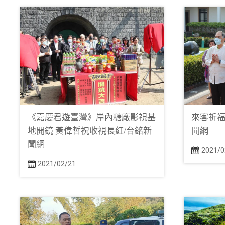
《嘉慶君遊臺灣》岸內糖廠影視基
來客祈福
地開鏡 黃偉哲祝收視長紅/台銘新
聞網
聞網
2021/0
2021/02/21