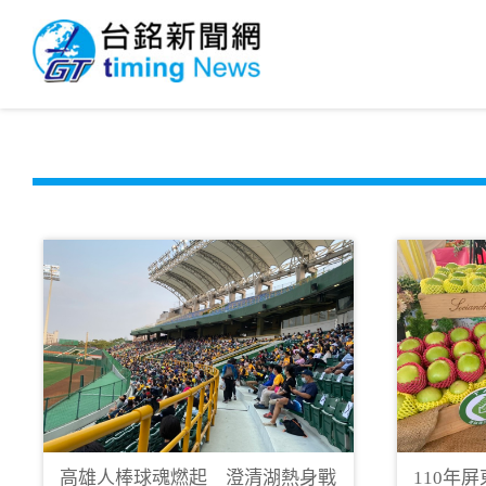
高雄人棒球魂燃起 澄清湖熱身戰
110年