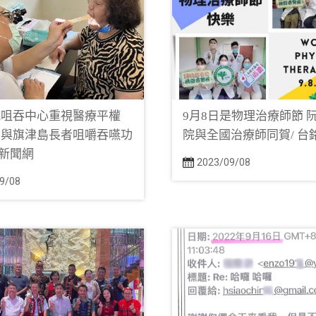
院咀吞中心重視醫療平權
9月8日是物理治療師節 
民與旗津島長者咀嚼吞嚥功
院與全國治療師同賀/ 台
銘新聞網
2023/09/08
9/08