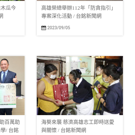
雄木瓜今
高雄榮總舉辦112年「防貪指引」
網
專案深化活動 / 台銘新聞網
2023/09/05
助百萬助
海葵來襲 慈濟高雄志工即時送愛
學/ 台銘
與關懷 / 台銘新聞網