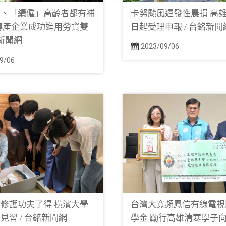
」、「續僱」高齡者都有補
卡努颱風遲發性農損 高
傳產企業成功進用勞資雙
日起受理申報 / 台銘新聞
銘新聞網
2023/09/06
9/06
修護功夫了得 橫濱大學
台灣大寬頻鳳信有線電視
見習 / 台銘新聞網
學金 勵行高雄清寒學子向