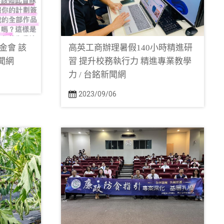
金會 該
高英工商辦理暑假140小時精進研
聞網
習 提升校務執行力 精進專業教學
力 / 台銘新聞網
2023/09/06