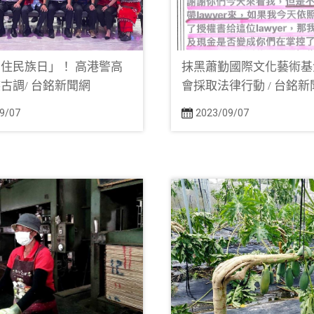
住民族日」！ 高港警高
抹黑蕭勤國際文化藝術基
古調/ 台銘新聞網
會採取法律行動 / 台銘新
9/07
2023/09/07