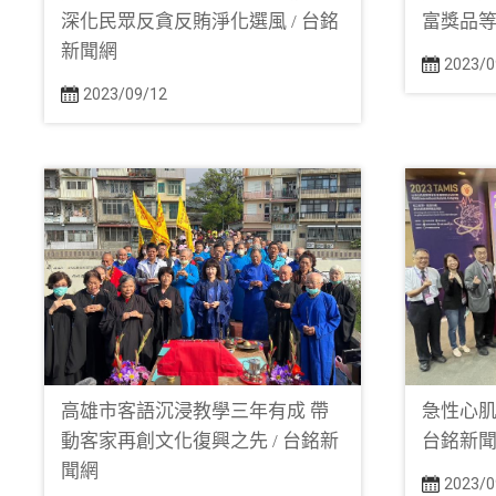
深化民眾反貪反賄淨化選風 / 台銘
富獎品等
新聞網
2023/0
2023/09/12
高雄市客語沉浸教學三年有成 帶
急性心肌
動客家再創文化復興之先 / 台銘新
台銘新
聞網
2023/0