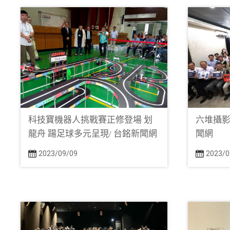
科技寶機器人挑戰賽正修登場 划
六堆攝影展
龍舟 踼足球多元呈現/ 台銘新聞網
聞網
2023/09/09
2023/0