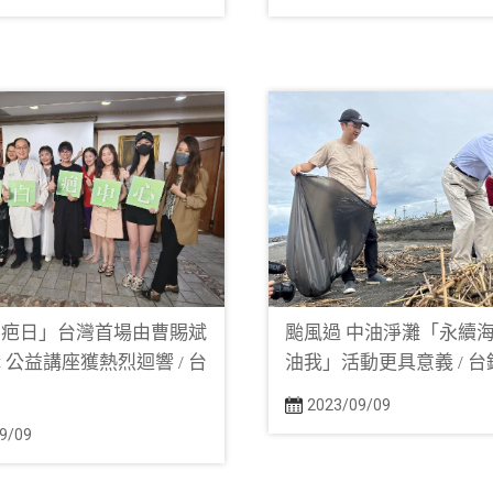
白疤日」台灣首場由曹賜斌
颱風過 中油淨灘「永續海
 公益講座獲熱烈迴響 / 台
油我」活動更具意義 / 
網
2023/09/09
9/09