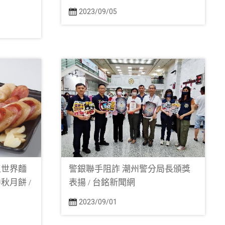
2023/09/05
王世界麵
警銀聯手阻詐 潮州警分局長頒獎
秋月餅 /
表揚 / 台銘新聞網
2023/09/01