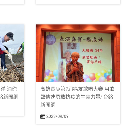
洋 油你
高雄長庚第7屆癌友歌唱大賽 用歌
台銘新聞網
聲傳達勇敢抗癌的生命力量/ 台銘
新聞網
2023/09/09