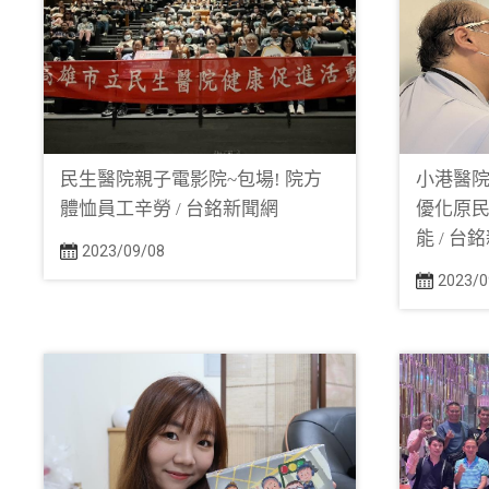
民生醫院親子電影院~包場! 院方
小港醫
體恤員工辛勞 / 台銘新聞網
優化原
能 / 台
2023/09/08
2023/0