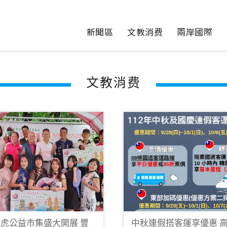
新聞區
文教消费
兩岸國際
文教消费
虎公益市集盛大開展 豐
中秋連假搭客運享優惠 