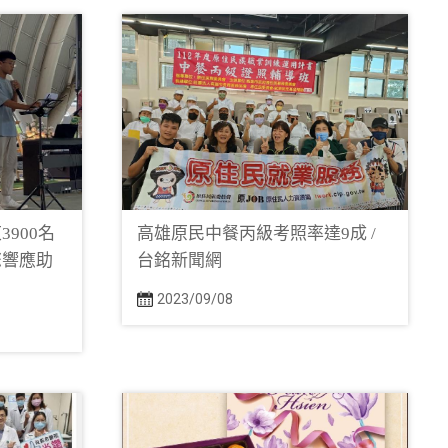
900名
高雄原民中餐丙級考照率達9成 /
您響應助
台銘新聞網
2023/09/08