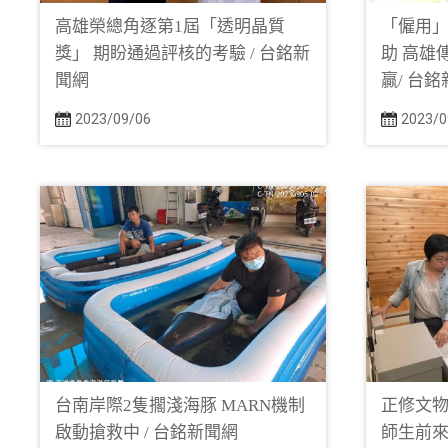
高雄榮總角逐第1屆「透明晶質
「僱用
獎」 期盼通過評核的考驗 / 台銘新
助 高雄
聞網
贏/ 台
2023/09/06
2023/0
台南岸際2隻擱淺海豚 MARN機制
正修文物
啟動搶救中 / 台銘新聞網
師生前來