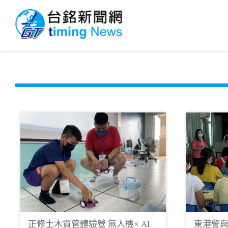
正修土木資管體驗營 無人機× AI
東港警