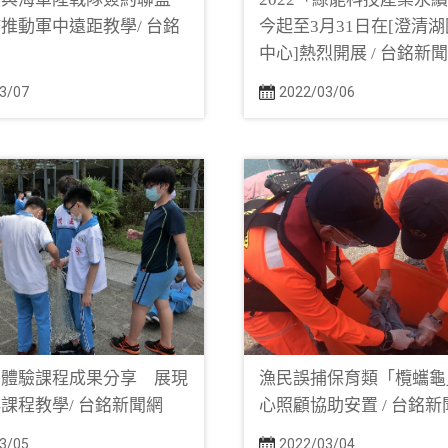
推動軍中遠距教學/ 台銘
今起至3月31日在[澄清
中心]熱烈開展 / 台銘新
3/07
2022/03/06
育體驗課程成果分享 展現
漁民誤捕保育類「欖蠵龜
課程教學/ 台銘新聞網
心照顧協助安置 / 台銘新
3/05
2022/03/04