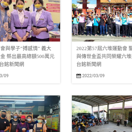
會與學子”搏感情” 義大
2022第57屆六堆運動會
金 祭出最高總額500萬元
與傳世金盃共同榮耀六堆運
/ 台銘新聞網
台銘新聞網
3/09
2022/03/09