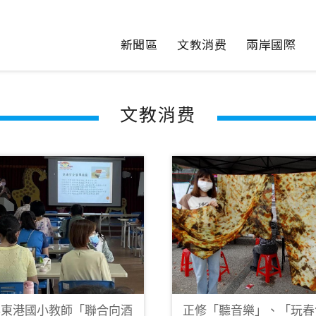
新聞區
文教消费
兩岸國際
文教消费
與東港國小教師「聯合向酒
正修「聽音樂」、「玩春