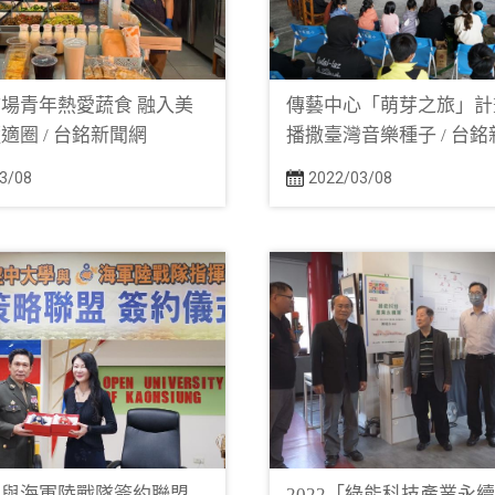
場青年熱愛蔬食 融入美
傳藝中心「萌芽之旅」計
適圈 / 台銘新聞網
播撒臺灣音樂種子 / 台
3/08
2022/03/08
大與海軍陸戰隊簽約聯盟
2022「綠能科技產業永