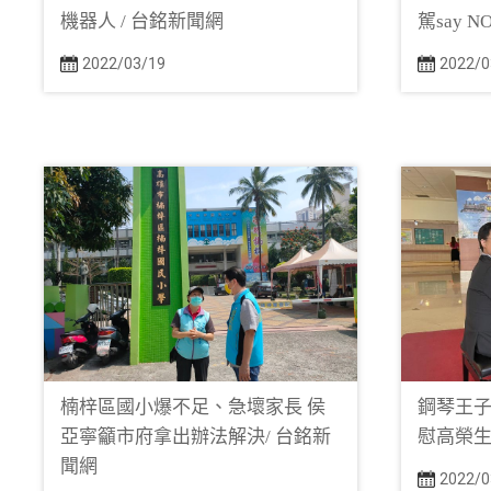
機器人 / 台銘新聞網
駕say 
2022/03/19
2022/0
楠梓區國小爆不足、急壞家長 侯
鋼琴王子
亞寧籲市府拿出辦法解決/ 台銘新
慰高榮生
聞網
2022/0