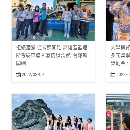
拒絕酒駕 從考照開始 高雄區監理
大學博覽
所考驗車導入酒精鎖裝置/ 台銘新
多元獎學
聞網
獎勵金 
2022/03/09
2022/0