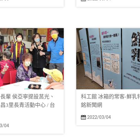
長輩 侯亞寧提設莒光、
科工館 冰箱的常客-鮮乳特
昌3里長青活動中心 / 台
銘新聞網
網
2022/03/04
3/04