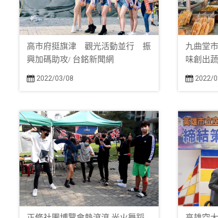
高市府挺旗津 觀光活動並行 振
九曲堂市
興加碼助攻/ 台銘新聞網
味創出蔬
2022/03/08
2022/0
正修社團博覽會熱滾滾 光火舞蹈
高雄空