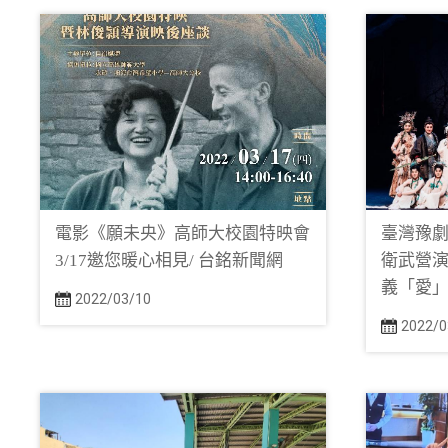
電影《願未央》高師大校園特映會
臺灣豫劇團
3/17邀您暖心相見/ 台銘新聞網
衛武營演
義「愛」
2022/03/10
2022/0