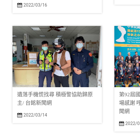
2022/03/16
遺落手機慌找尋 積極警協助歸原
第92屆
主/ 台銘新聞網
場感謝 
聞網
2022/03/14
2022/0