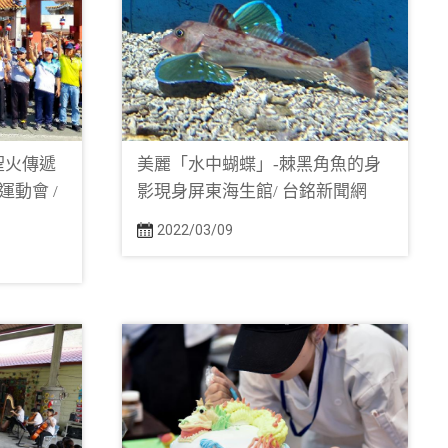
 聖火傳遞
美麗「水中蝴蝶」-棘黑角魚的身
動會 /
影現身屏東海生館/ 台銘新聞網
2022/03/09