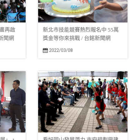
畫再啟
新北市技能競賽熱烈報名中 55萬
銘新聞網
獎金等你來挑戰 / 台銘新聞網
2022/03/08
續展」，
看好岡山發展潛力 市府規劃興建