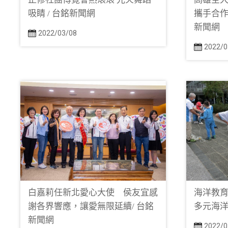
吸睛 / 台銘新聞網
攜手合作
新聞網
2022/03/08
2022/0
白嘉莉任新北愛心大使 侯友宜感
海洋教
謝各界響應，讓愛無限延續/ 台銘
多元海洋
新聞網
2022/0