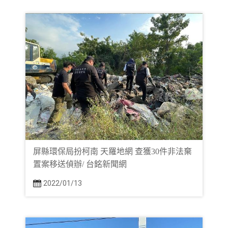
屏縣環保局扮柯南 天羅地網 查獲30件非法棄
置案移送偵辦/ 台銘新聞網
2022/01/13