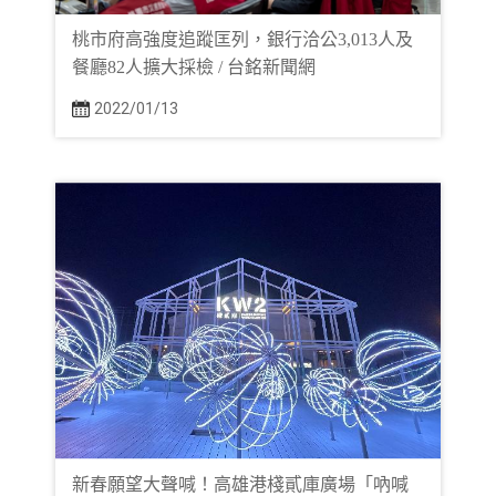
桃市府高強度追蹤匡列，銀行洽公3,013人及
餐廳82人擴大採檢 / 台銘新聞網
2022/01/13
新春願望大聲喊！高雄港棧貳庫廣場「吶喊