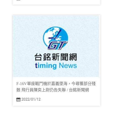
F-16V單座戰鬥機於嘉義墜海，今尋獲部分殘
骸 飛行員陳奕上尉仍告失聯 / 台銘新聞網
2022/01/12