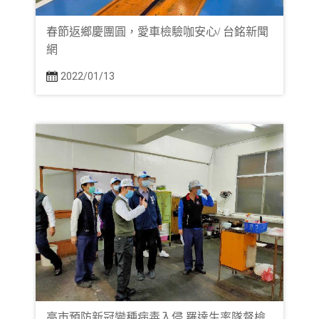
春節返鄉慶團圓，愛車檢驗咖安心/ 台銘新聞
網
2022/01/13
高市預防新冠變種病毒入侵 羅達生率隊督檢