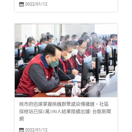
2022/01/12
桃市府迅速掌握桃機群聚感染傳播鏈，社區
採檢站已採1萬190人結果陸續出爐/ 台銘新聞
網
2022/01/12