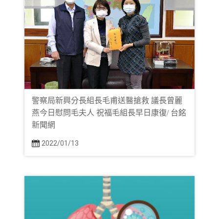
警察局新興分長組長毛甫送醫搶救 議長曾麗
燕今日慰問毛夫人 祝福毛組長早日康復/ 台銘
新聞網
2022/01/13