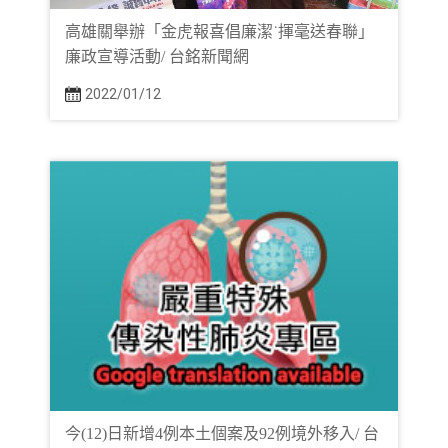
高雄關舉辦「金虎報喜倡廉潔˙揮毫送春聯」
廉政宣導活動/ 台銘新聞網
2022/01/12
今(12)日新增4例本土個案及92例境外移入/ 台