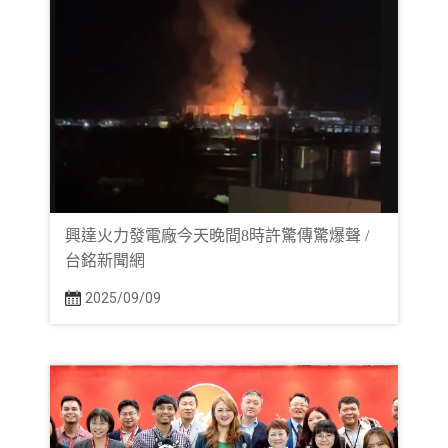
興達火力發電廠今天晚間8時許驚傳驚爆聲 /
台銘新聞網
2025/09/09