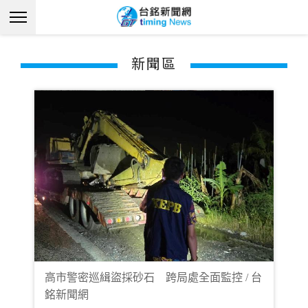
新聞區
高市警密巡緝盜採砂石 跨局處全面監控 / 台
銘新聞網