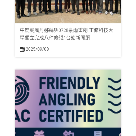
中度颱風丹娜絲與0728豪雨重創 正修科技大
學獨立完成八件修繕/ 台銘新聞網
2025/09/08