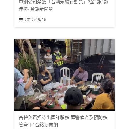
中鋼公司榮獲「台灣永續行動獎」2金1銀1銅
佳績/ 台銘新聞網
2022/08/15
高薪免費招待出國詐騙多 屏警偵查及預防多
管齊下/ 台銘新聞網