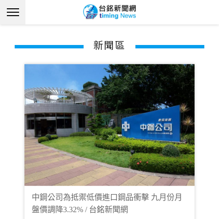
新聞區
中鋼公司為抵禦低價進口鋼品衝擊 九月份月
盤價調降3.32% / 台銘新聞網