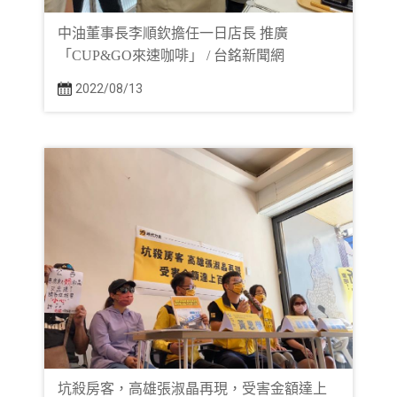
中油董事長李順欽擔任一日店長 推廣
「CUP&GO來速咖啡」 / 台銘新聞網
2022/08/13
坑殺房客，高雄張淑晶再現，受害金額達上