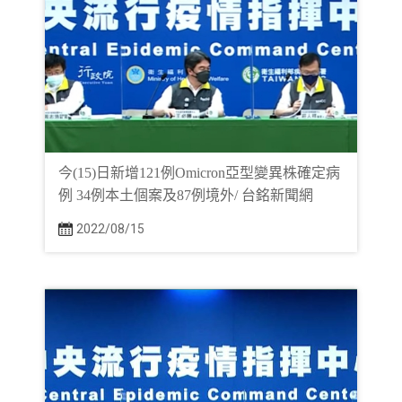
今(15)日新增121例Omicron亞型變異株確定病
例 34例本土個案及87例境外/ 台銘新聞網
2022/08/15