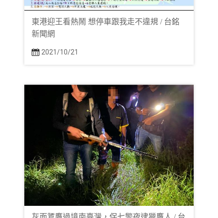
東港迎王看熱鬧 想停車跟我走不違規 / 台銘
新聞網
2021/10/21
灰面鵟鷹過境南臺灣，保七警夜逮獵鷹人 / 台