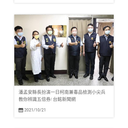
潘孟安縣長扮演一日柯南兼毒品檢測小尖兵
教你辨識五倍券/ 台銘新聞網
2021/10/21