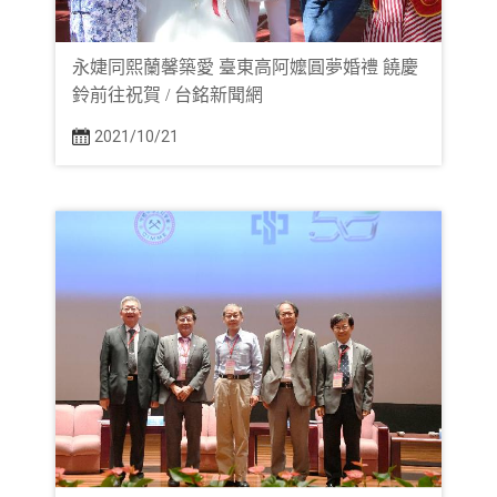
永婕同熙蘭馨築愛 臺東高阿嬤圓夢婚禮 饒慶
鈴前往祝賀 / 台銘新聞網
2021/10/21