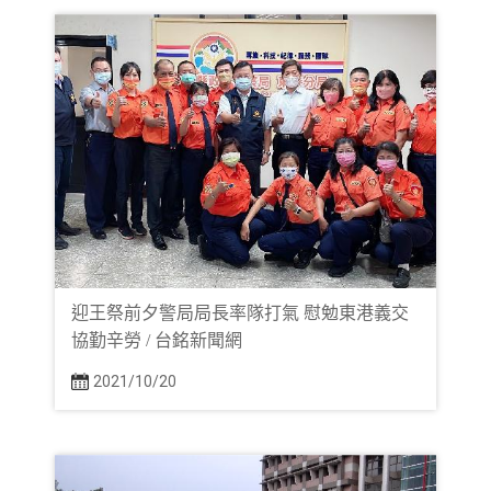
迎王祭前夕警局局長率隊打氣 慰勉東港義交
協勤辛勞 / 台銘新聞網
2021/10/20