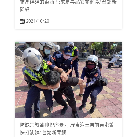
結晶碎碎的東西 原來是毒品安非他命/ 台銘新
聞網
2021/10/20
防範宗教盛典脫序暴力 屏東迎王祭前東港警
快打演練/ 台銘新聞網