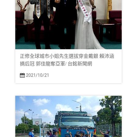
正修全球城市小姐先生選拔穿金戴銀 賴沛涵
摘后冠 郭佳龍奪亞軍/ 台銘新聞網
2021/10/21