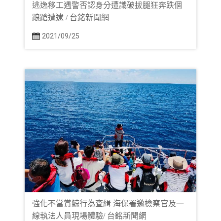
逃逸移工遇警否認身分遭識破拔腿狂奔跌個
踉蹌遭逮 / 台銘新聞網
2021/09/25
強化不當賞鯨行為查緝 海保署邀檢察官及一
線執法人員現場體驗/ 台銘新聞網