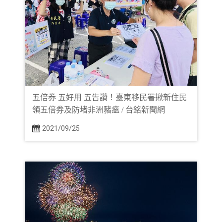
五倍券 五好用 五告讚！臺東移民署揪新住民
領五倍券及防堵非洲豬瘟 / 台銘新聞網
2021/09/25