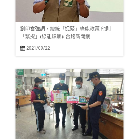
劉印宮強調，總統「捉緊」綠能政策 他則
「緊捉」(綠能蟑螂)/ 台銘新聞網
2021/09/22