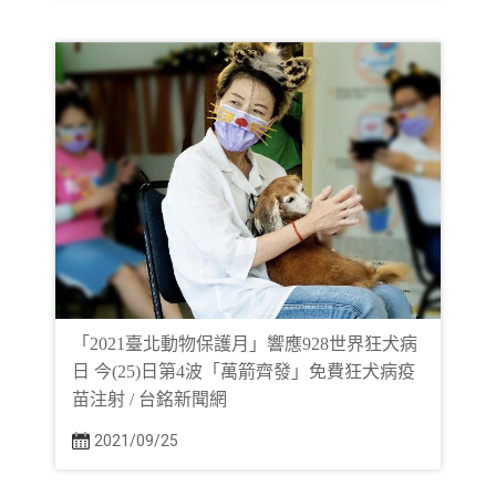
「2021臺北動物保護月」響應928世界狂犬病
日 今(25)日第4波「萬箭齊發」免費狂犬病疫
苗注射 / 台銘新聞網
2021/09/25