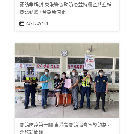
賽鴿季解封 東港警協助防疫並持續查緝盜捕
賽鴿勒贖 / 台銘新聞網
2021/09/24
賽鴿防疫第一關 東港警賽鴿協會宣導約制 /
台銘新聞網