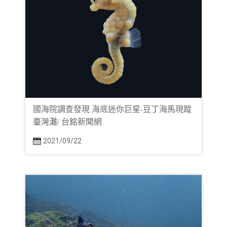
國海院調查發現 海底迷你巨星-豆丁海馬現蹤
臺灣灘/ 台銘新聞網
2021/09/22