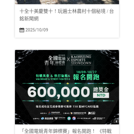
十全十美慶雙十！玩遍士林農村十個秘境 / 台
銘新聞網
2025/10/09
「全國電競青年錦標賽」報名開跑！ 《特戰