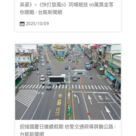
英豪》×《快打旋風6》同場競技 60萬獎金等
你開戰 / 台銘新聞網
2025/10/09
迎接國慶日連續假期 枋警交通疏導屏鵝公路 /
台銘新聞網