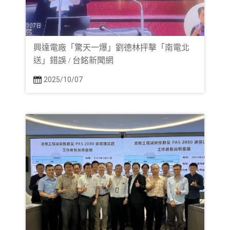
興達電廠「驚天一爆」劉德林抨擊「南電北
送」錯誤 / 台銘新聞網
2025/10/07