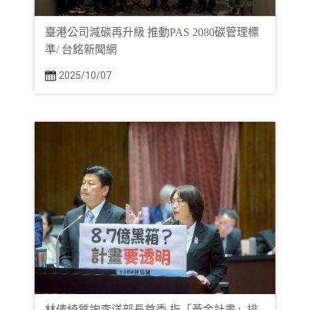
臺港公司減碳再升級 推動PAS 2080碳管理標
準/ 台銘新聞網
2025/10/07
林倩綺質詢李洋部長首秀 指「黃金計畫」排