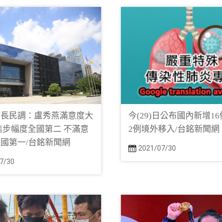
市長民調：盧秀燕滿意度大
今(29)日公布國內新增1
進步幅度全國第二 不滿意
2例境外移入/台銘新聞網
國第一/台銘新聞網
2021/07/30
7/30