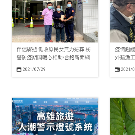
伴侶驟逝 低收原民女無力殮葬 枋
疫情趨緩
警防疫期間暖心相助/台銘新聞網
外籍漁工
2021/07/29
2021/0