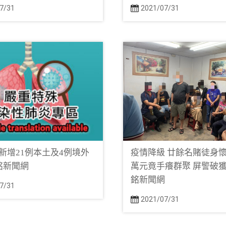
7/31
2021/07/31
)日新增21例本土及4例境外
疫情降級 廿餘名賭徒身
銘新聞網
萬元竟手癢群聚 屏警破獲
銘新聞網
7/31
2021/07/31