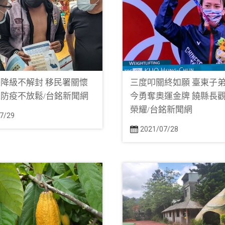
降級不解封 移民署關懷
三度叩關終如願 臺東子
防疫不放鬆/台銘新聞網
今勇奪奧運金牌 饒縣長
榮耀/台銘新聞網
7/29
2021/07/28