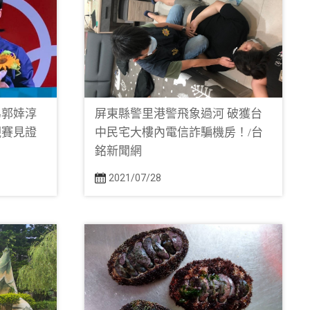
弟郭婞淳
屏東縣警里港警飛象過河 破獲台
觀賽見證
中民宅大樓內電信詐騙機房！/台
銘新聞網
2021/07/28