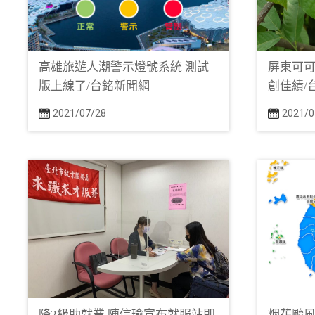
高雄旅遊人潮警示燈號系統 測試
屏東可可
版上線了/台銘新聞網
創佳績/
2021/07/28
2021/0
降2級助就業 陳信瑜宣布就服站即
烟花颱風