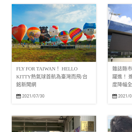
FLY FOR TAIWAN！ HELLO
雜誌縣
KITTY熱氣球首航為臺灣而飛/台
躍進！ 
銘新聞網
度降幅全
2021/07/30
2021/0