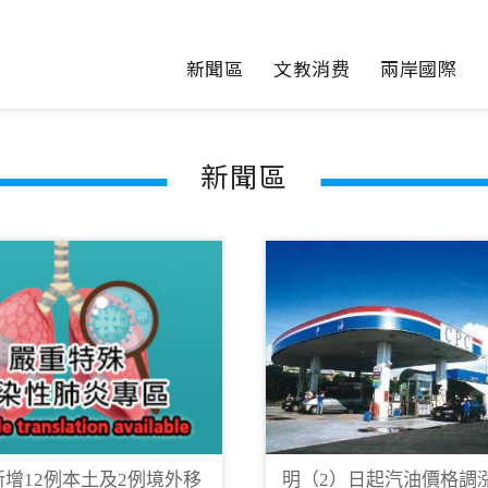
新聞區
文教消费
兩岸國際
新聞區
日新增12例本土及2例境外移
明（2）日起汽油價格調漲0