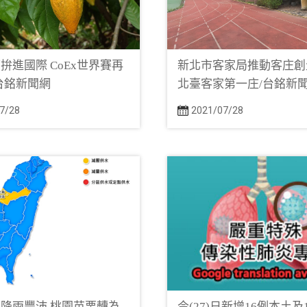
拚進國際 CoEx世界賽再
新北市客家局推動客庄創
台銘新聞網
北臺客家第一庄/台銘新
7/28
2021/07/28
降雨豐沛 桃園苗栗轉為
今(27)日新增16例本土