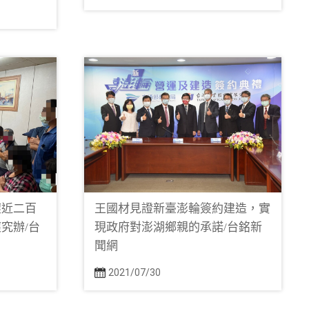
懷近二百
王國材見證新臺澎輪簽約建造，實
究辦/台
現政府對澎湖鄉親的承諾/台銘新
聞網
2021/07/30