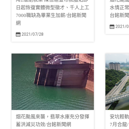
日起恢復實體微型徵才、千人上工
水情正常
7000職缺為畢業生加薪/台銘新聞
台銘新
網
2021/0
2021/07/28
烟花颱風來襲，翡翠水庫充分發揮
安坑輕
蓄洪減災功效/台銘新聞網
7月合龍