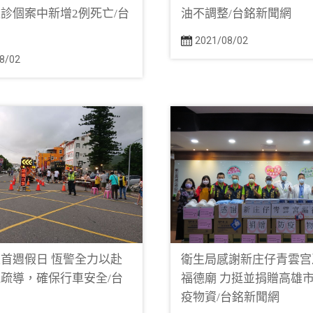
診個案中新增2例死亡/台
油不調整/台銘新聞網
網
2021/08/02
8/02
首週假日 恆警全力以赴
衛生局感謝新庄仔青雲宫
疏導，確保行車安全/台
福德廟 力挺並捐贈高雄
網
疫物資/台銘新聞網