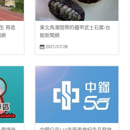
生 再造
東北角潮間帶的鐵甲武士石鱉/台
聞網
銘新聞網
2021/07/28
及1例境外
中鋼公司110年股東會紀念品發放