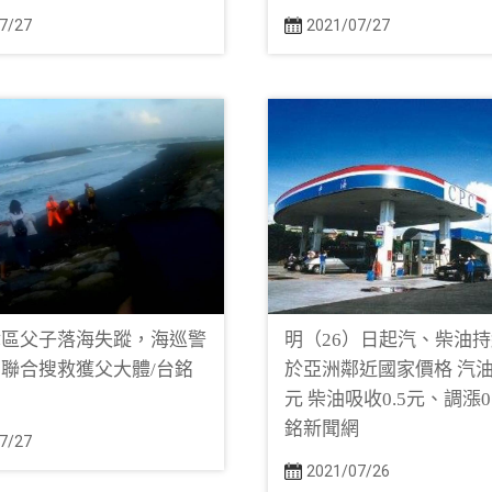
7/27
2021/07/27
津區父子落海失蹤，海巡警
明（26）日起汽、柴油
聯合搜救獲父大體/台銘
於亞洲鄰近國家價格 汽油調
元 柴油吸收0.5元、調漲0
銘新聞網
7/27
2021/07/26