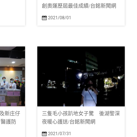
創奧運歷屆最佳成績/台銘新聞網
2021/08/01
及新庄仔
三隻毛小孩趴地女子驚 後湖警深
市醫護防
夜暖心護送/台銘新聞網
2021/07/31