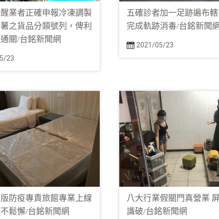
提醒業者正確申報冷凍調製
五確診者加一足跡遍布轄
鈴薯之貨品分類號列，俾利
完成軌跡消毒/台銘新聞
通關/台銘新聞網
2021/05/23
5/23
強版防疫專責旅館專業上線
八大行業假關門真營業 
不鬆懈/台銘新聞網
識破/台銘新聞網