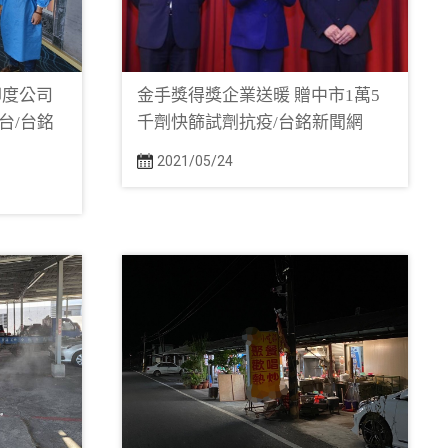
印度公司
金手獎得獎企業送暖 贈中市1萬5
台/台銘
千劑快篩試劑抗疫/台銘新聞網
2021/05/24