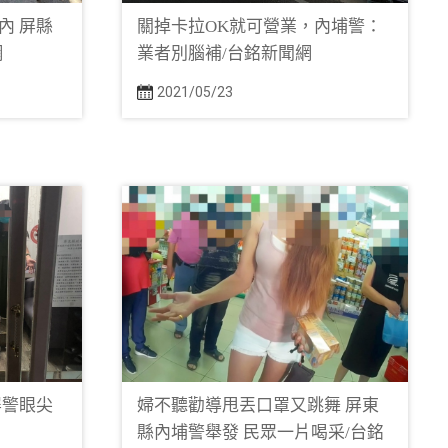
內 屏縣
關掉卡拉OK就可營業，內埔警：
網
業者別腦補/台銘新聞網
2021/05/23
屏警眼尖
婦不聽勸導甩丟口罩又跳舞 屏東
縣內埔警舉發 民眾一片喝采/台銘