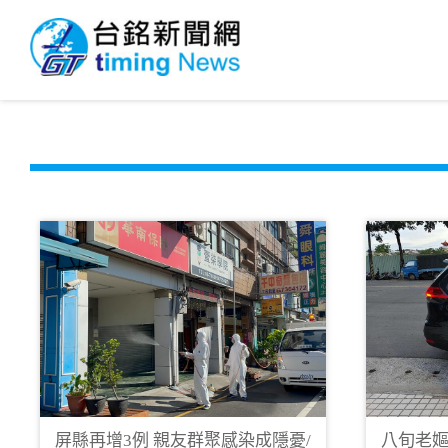
屏縣再增3例 親友群聚感染成隱憂/
八旬老嫗