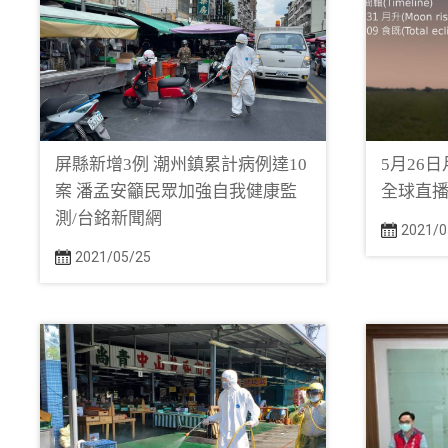
屏縣新增3例 潮州鎮累計病例達10
5月26
案 潘孟安籲民眾加強自我健康監
全球直播
測/台銘新聞網
2021/0
2021/05/25