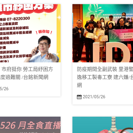
 市府挺你 勞工局紓困方
防疫期間全副武裝 里港
度過難關 /台銘新聞網
逸移工製毒工寮 逮六嫌/
網
5/26
2021/05/26