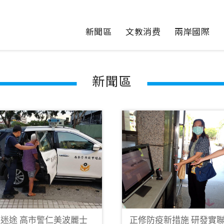
新聞區
文教消费
兩岸國際
新聞區
迷途 高市警仁美波麗士
正修防疫新措施 研發實聯