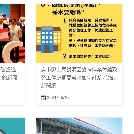
警破獲逃
高市勞工局說明因疫情停業休館致
台銘新聞
勞工停班期間薪水如何計給 /台銘
新聞網
2021/05/25