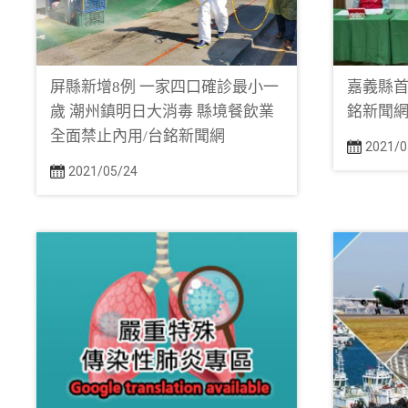
屏縣新增8例 一家四口確診最小一
嘉義縣首
歲 潮州鎮明日大消毒 縣境餐飲業
銘新聞
全面禁止內用/台銘新聞網
2021/0
2021/05/24