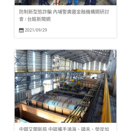
防制新型態詐騙 內埔警廣邀金融機構開研討
會 / 台銘新聞網
2021/09/29
中鋼又開新局 中碳攜手鴻海、碩禾、榮炭加