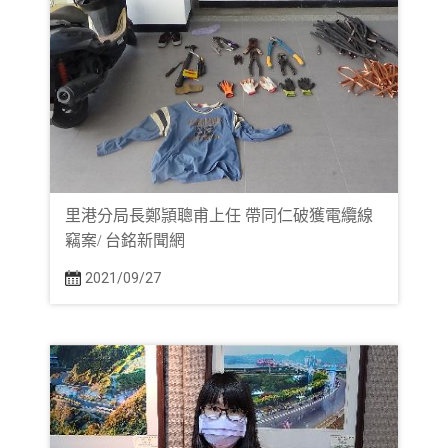
里港分局長鄭頴聰甫上任 帶同仁破獲電纜線
竊案/ 台銘新聞網
2021/09/27