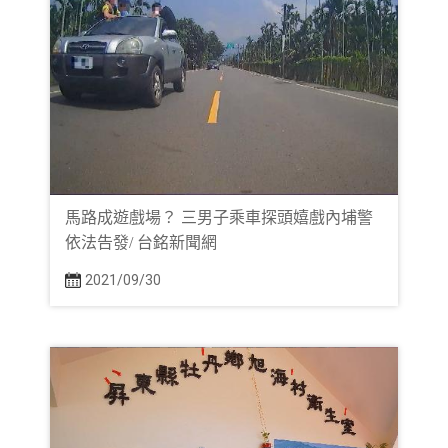
馬路成遊戲場？ 三男子乘車探頭嬉戲​內埔警
依法告發/ 台銘新聞網
2021/09/30