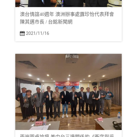
澳台情誼40週年 澳洲辦事處露珍怡代表拜會
陳其邁市長 / 台銘新聞網
2021/11/16
兩岸圓桌論壇 美中台三邊關係的《衝突與妥