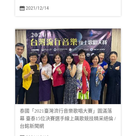
2021/12/14
泰國「2021臺灣流行音樂歌唱大賽」圓滿落
幕 臺泰15位決賽選手線上飆歌競技精采絕倫 /
台銘新聞網