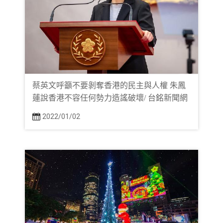
蔡英文呼籲不要剝奪香港的民主與人權 朱鳳
蓮說香港不容任何勢力造謠破壞/ 台銘新聞網
2022/01/02