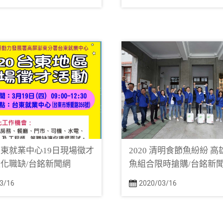
東就業中心19日現場徵才
2020 清明食節魚紛紛 
化職缺/台銘新聞網
魚組合限時搶購/台銘新
3/16
2020/03/16