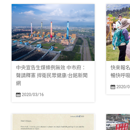
中央宣告生煤條例無效 中市府：
快來報名
聲請釋憲 捍衛民眾健康/台銘新聞
暢快呼吸
網
2020/0
2020/03/16