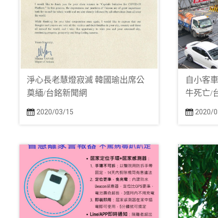
淨心長老慧燈寂滅 韓國瑜出席公
自小客車
奠緬/台銘新聞網
牛死亡/
2020/03/15
2020/0