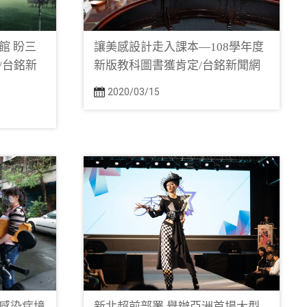
館 盼三
讓美感設計走入課本—108學年度
/台銘新
新版教科圖書獲肯定/台銘新聞網
2020/03/15
感染症境
新北超前部署 舉辦亞洲首場大型