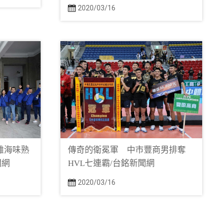
2020/03/16
高雄海味熟
傳奇的衛冕軍 中市豐商男排奪
聞網
HVL七連霸/台銘新聞網
2020/03/16