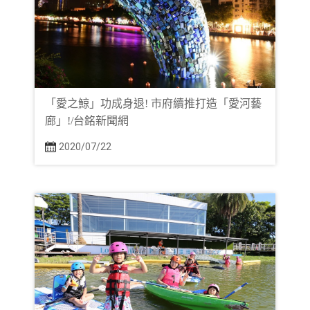
「愛之鯨」功成身退! 市府續推打造「愛河藝
廊」!/台銘新聞網
2020/07/22