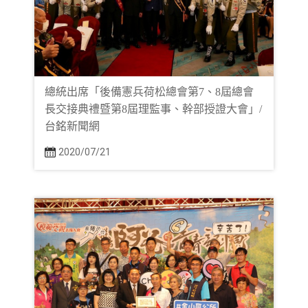
總統出席「後備憲兵荷松總會第7、8屆總會
長交接典禮暨第8屆理監事、幹部授證大會」/
台銘新聞網
2020/07/21