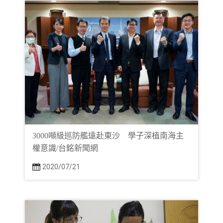
3000噸級巡防艦遠赴東沙 學子深植南海主
權意識/台銘新聞網
2020/07/21