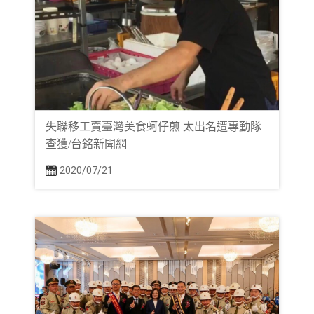
失聯移工賣臺灣美食蚵仔煎 太出名遭專勤隊
查獲/台銘新聞網
2020/07/21