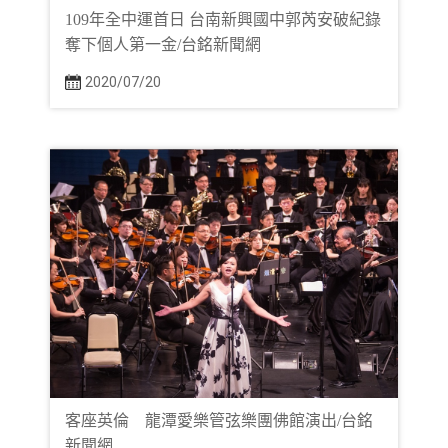
109年全中運首日 台南新興國中郭芮安破紀錄
奪下個人第一金/台銘新聞網
2020/07/20
客座英倫 龍潭愛樂管弦樂團佛館演出/台銘
新聞網