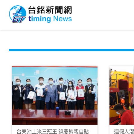
台東池上米三冠王 饒慶鈴親自貼
連假人