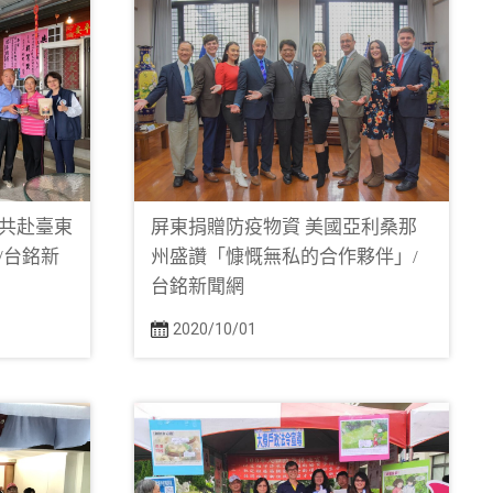
共赴臺東
屏東捐贈防疫物資 美國亞利桑那
/台銘新
州盛讚「慷慨無私的合作夥伴」/
台銘新聞網
2020/10/01