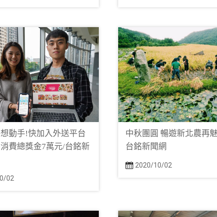
想動手!快加入外送平台
中秋團圓 暢遊新北農再魅
消費總獎金7萬元/台銘新
台銘新聞網
2020/10/02
0/02