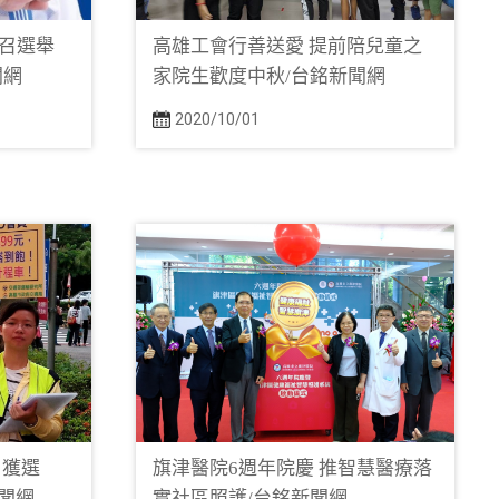
召選舉
高雄工會行善送愛 提前陪兒童之
聞網
家院生歡度中秋/台銘新聞網
2020/10/01
 獲選
旗津醫院6週年院慶 推智慧醫療落
新聞網
實社區照護/台銘新聞網