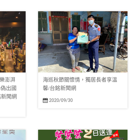
樂澎湃
海巡秋節關懷情，獨居長者享溫
場偽出國
馨/台銘新聞網
銘新聞網
2020/09/30