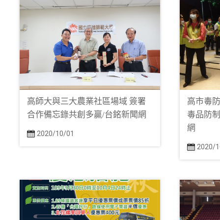
高師大與三大農業社區場域 簽署
高市毒防
合作備忘錄共創多贏/台銘新聞網
毒品防制
網
2020/10/01
2020/1