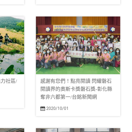
力社區/
感謝有您們！點亮閱讀 閃耀磐石
閱讀界的奧斯卡獎磐石獎-彰化縣
奪非六都第一/台銘新聞網
2020/10/01