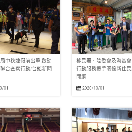
局中秋連假前出擊 啟動
移民署、陸委會及海基會
聯合查察行動/台銘新聞
行動服務攜手關懷新住民
聞網
0/01
2020/10/01