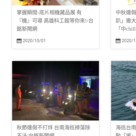
掌握瞬間-底片相機藏品展 有
中秋連
『機』可尋 高雄科工館等你來!/台
趴」邀大
銘新聞網
「中chi
2020/10/01
2020/1
秋節連假不打烊 台南海巡掃蕩除
海巡台南
不法/台銘新聞網
動「援」