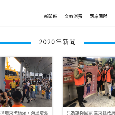
新聞區
文教消费
兩岸國際
2020年新聞
潮擠爆東琉碼頭，海巡增派
只為讓你回家 臺東縣政