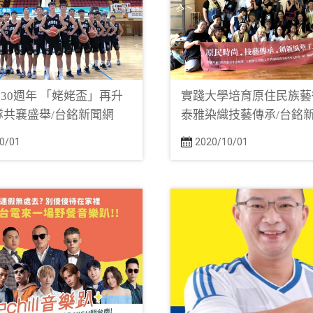
30週年 「姥姥盃」再升
實踐大學培育原住民族藝
隊共襄盛舉/台銘新聞網
泰雅染織技藝傳承/台銘
0/01
2020/10/01