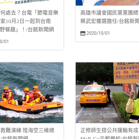
假何處去？台電「節電音樂
高雄市議會國民黨黨團緦
家10月2日一起到台南
蔡武宏獲選擔任/台銘新
ll野餐趣」！/台銘新聞網
2020/10/01
0/01
救難演練 陸海空三維總
正修師生搭公共運輸有成
/台銘新聞網
MeN-Go示範學校/台銘