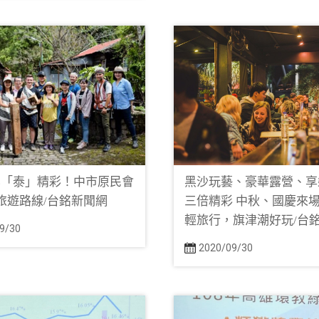
化「泰」精彩！中市原民會
黑沙玩藝、豪華露營、享
旅遊路線/台銘新聞網
三倍精彩 中秋、國慶來
輕旅行，旗津潮好玩/台
9/30
2020/09/30