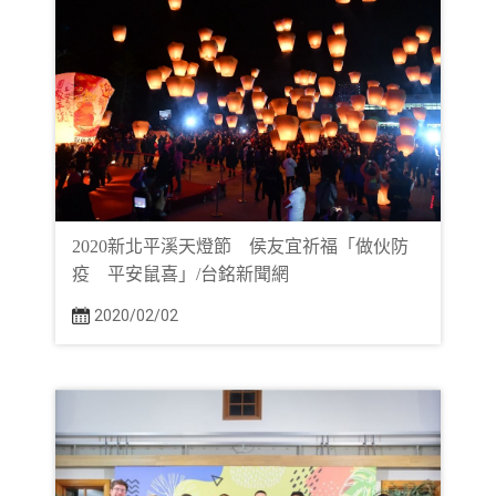
2020新北平溪天燈節 侯友宜祈福「做伙防
疫 平安鼠喜」/台銘新聞網
2020/02/02