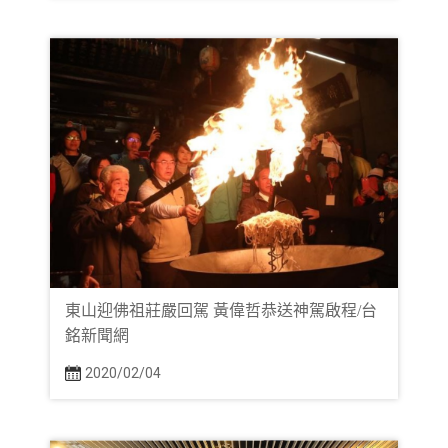
東山迎佛祖莊嚴回駕 黃偉哲恭送神駕啟程/台
銘新聞網
2020/02/04