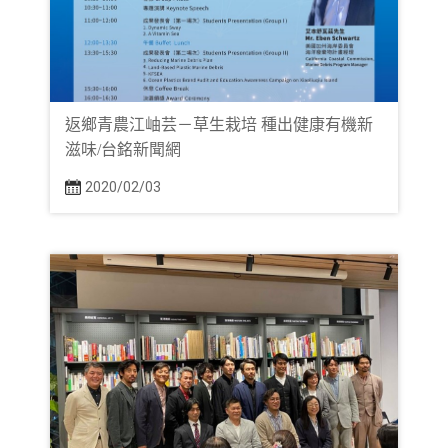
返鄉青農江岫芸－草生栽培 種出健康有機新
滋味/台銘新聞網
2020/02/03