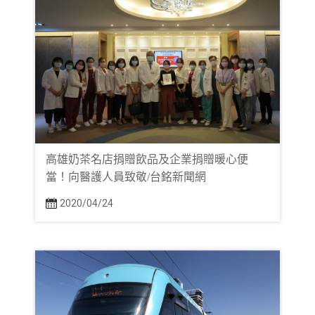
高雄奶茶名店捐贈飲品及企業捐贈暖心便
當！向醫護人員致敬/台銘新聞網
2020/04/24