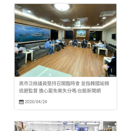
高市泛綠議員堅持召開臨時會 並指韓國瑜頻
逃避監督 擔心罷免案失分嗎/台銘新聞網
2020/04/24