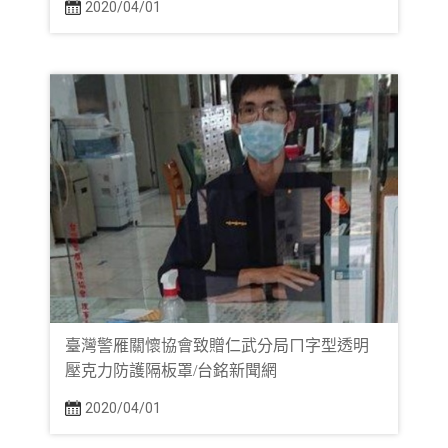
2020/04/01
臺灣警雁關懷協會致贈仁武分局ㄇ字型透明
壓克力防護隔板罩/台銘新聞網
2020/04/01