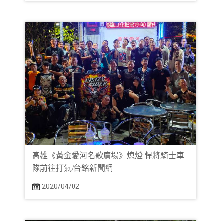
高雄《黃金愛河名歌廣場》熄燈 悍將騎士車
隊前往打氣/台銘新聞網
2020/04/02