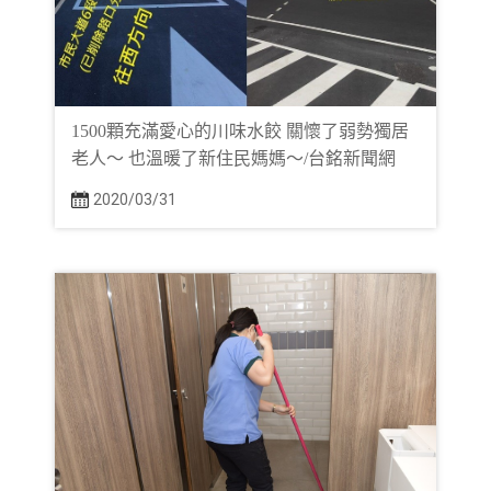
1500顆充滿愛心的川味水餃 關懷了弱勢獨居
老人～ 也溫暖了新住民媽媽～/台銘新聞網
2020/03/31