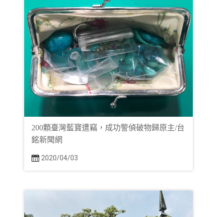
200顆臺灣藍寶遭竊，成功警偵破物歸原主/台
銘新聞網
2020/04/03