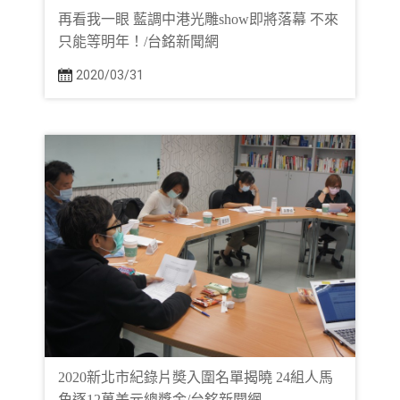
再看我一眼 藍調中港光雕show即將落幕 不來
只能等明年！/台銘新聞網
2020/03/31
2020新北市紀錄片奬入圍名單揭曉 24組人馬
角逐12萬美元總獎金/台銘新聞網