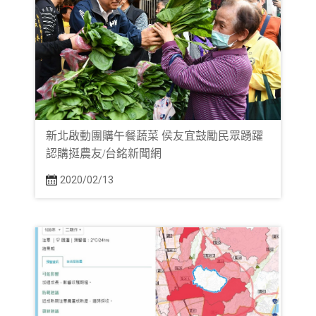
新北啟動團購午餐蔬菜 侯友宜鼓勵民眾踴躍
認購挺農友/台銘新聞網
2020/02/13