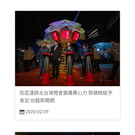
防武漢肺炎台灣燈會籌備費心力 蔡總統給予
肯定/台銘新聞網
2020/02/09