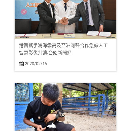
港醫攜手鴻海雲高及亞洲灣醫合作急診人工
智慧影像判讀/台銘新聞網
2020/02/15