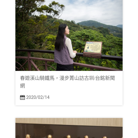
春遊溪山騎鐵馬，漫步菁山訪古圳/台銘新聞
網
2020/02/14