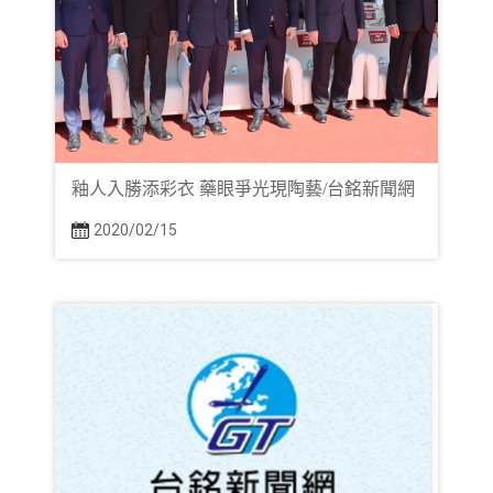
釉人入勝添彩衣 藥眼爭光現陶藝/台銘新聞網
2020/02/15