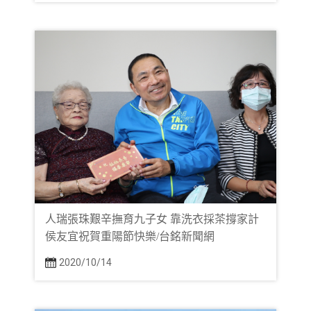
人瑞張珠艱辛撫育九子女 靠洗衣採茶撐家計
侯友宜祝賀重陽節快樂/台銘新聞網
2020/10/14