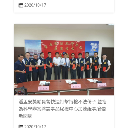
2020/10/17
潘孟安獎勵員警快速打擊持槍不法份子 並指
為科學辦案將設毒品尿檢中心加速緝毒/台銘
新聞網
2020/10/17