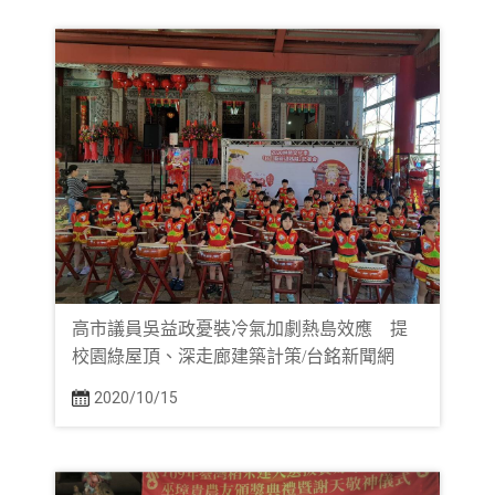
高市議員吳益政憂裝冷氣加劇熱島效應 提
校園綠屋頂、深走廊建築計策/台銘新聞網
2020/10/15