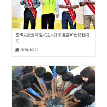
巫璋貴獲臺灣稻米達人好米組亞軍/台銘新聞
網
2020/10/14