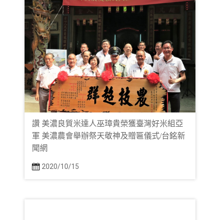
讚 美濃良質米達人巫璋貴榮獲臺灣好米組亞
軍 美濃農會舉辦祭天敬神及贈匾儀式/台銘新
聞網
2020/10/15