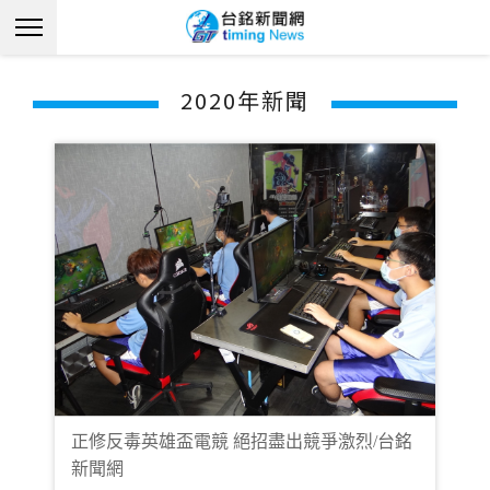
2020年新聞
正修反毒英雄盃電競 絕招盡出競爭激烈/台銘
新聞網