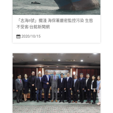
「志海8號」擱淺 海保署嚴密監控污染 生態
不受害/台銘新聞網
2020/10/15