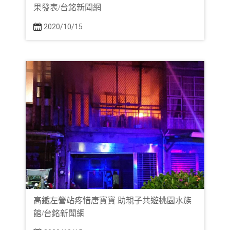
果發表/台銘新聞網
2020/10/15
高鐵左營站疼惜唐寶寶 助親子共遊桃園水族
館/台銘新聞網