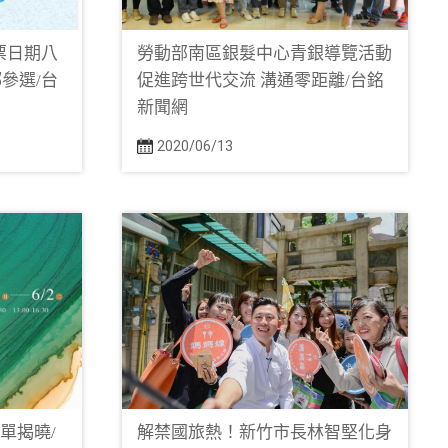
票日期八
勞動部南區銀髮中心青銀導覽活動
參選/台
促進跨世代交流 溝通零距離/台銘
新聞網
2020/06/13
單揭曉/
解禁國旅熱！新竹市長林智堅化身