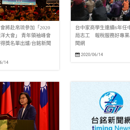
會將赴帛琉參加「2020
台中家商學生連續6年任
洋大會」 青年領袖峰會
局志工 報稅服務好專業
得獎名單出爐/台銘新聞
聞網
2020/06/14
6/14