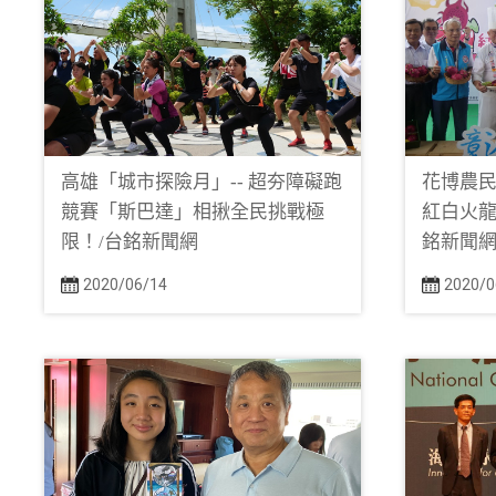
高雄「城市探險月」-- 超夯障礙跑
花博農民
競賽「斯巴達」相揪全民挑戰極
紅白火龍
限！/台銘新聞網
銘新聞
2020/06/14
2020/0