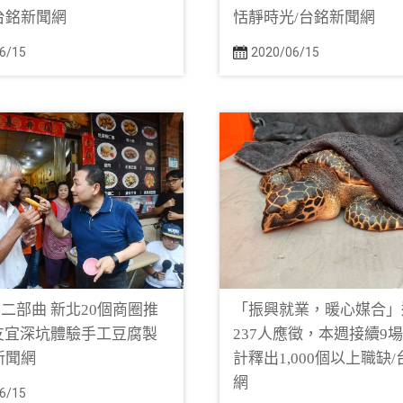
台銘新聞網
恬靜時光/台銘新聞網
6/15
2020/06/15
二部曲 新北20個商圈推
「振興就業，暖心媒合」
友宜深坑體驗手工豆腐製
237人應徵，本週接續9
新聞網
計釋出1,000個以上職缺
網
6/15