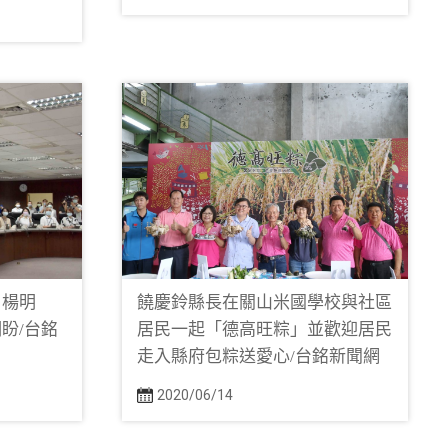
 楊明
饒慶鈴縣長在關山米國學校與社區
盼/台銘
居民一起「德高旺粽」並歡迎居民
走入縣府包粽送愛心/台銘新聞網
2020/06/14