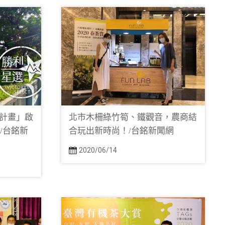
計畫」啟
北市木柵綠竹筍、鐵觀音，農商結
件/台銘新
合玩出新時尚！/台銘新聞網
2020/06/14