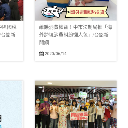
中區國稅
維護消費權益！中市法制局推「海
/台銘新
外跨境消費糾紛懶人包」/台銘新
聞網
2020/06/14