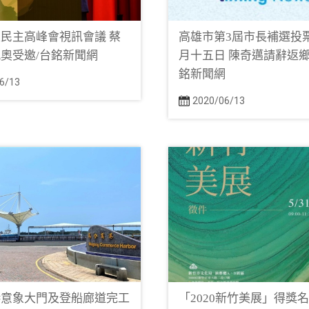
民主高峰會視訊會議 蔡
高雄市第3屆市長補選投
奧受邀/台銘新聞網
月十五日 陳奇邁請辭返鄉
銘新聞網
6/13
2020/06/13
港意象大門及登船廊道完工
「2020新竹美展」得獎名