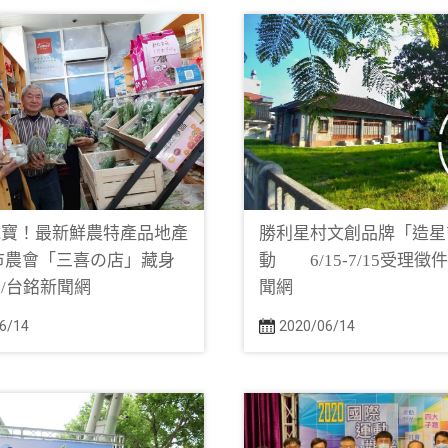
挖寶！最新鮮農特產品地產
勝利星村文創品牌「造星
市農會「三喜の店」藏身
動 6/15-7/15受理徵
/台銘新聞網
聞網
6/14
2020/06/14