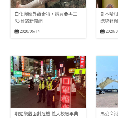
白化爬寵外觀奇特，購買要再三
哥本哈根
思/台銘新聞網
總統蓬佩
2020/06/14
2020/0
期勉樂觀面對危機 義大校級畢典
馬公商